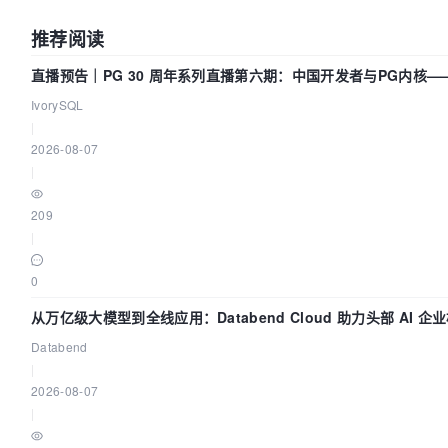
推荐阅读
直播预告｜PG 30 周年系列直播第六期：中国开发者与PG内核
我们贡献了什么？
IvorySQL
|
2026-08-07
|
209
|
0
从万亿级大模型到全线应用：Databend Cloud 助力头部 AI 企业
数据管道
Databend
|
2026-08-07
|