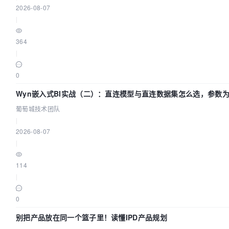
2026-08-07
|
364
|
0
Wyn嵌入式BI实战（二）：直连模型与直连数据集怎么选，参数为
萄城技术团队
葡萄城技术团队
|
2026-08-07
|
114
|
0
别把产品放在同一个篮子里！读懂IPD产品规划