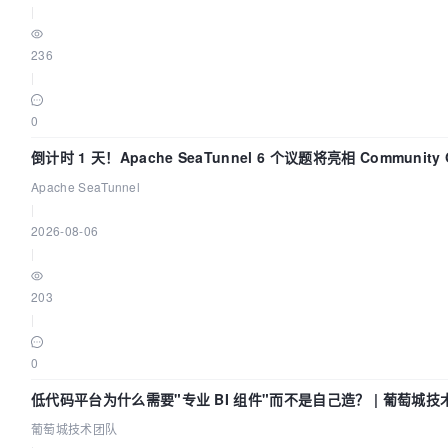
|
236
|
0
倒计时 1 天！Apache SeaTunnel 6 个议题将亮相 Community Ov
2026
Apache SeaTunnel
|
2026-08-06
|
203
|
0
低代码平台为什么需要"专业 BI 组件"而不是自己造？ | 葡萄城技
葡萄城技术团队