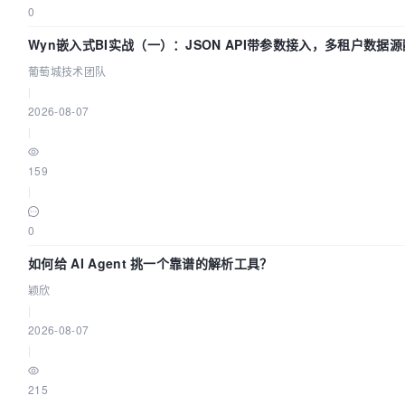
0
Wyn嵌入式BI实战（一）：JSON API带参数接入，多租户数据源
技术团队
葡萄城技术团队
|
2026-08-07
|
159
|
0
如何给 AI Agent 挑一个靠谱的解析工具？
颖欣
|
2026-08-07
|
215