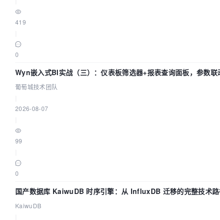
|
419
|
0
Wyn嵌入式BI实战（三）：仪表板筛选器+报表查询面板，参数联
葡萄城技术团队
|
2026-08-07
|
99
|
0
国产数据库 KaiwuDB 时序引擎：从 InfluxDB 迁移的完整技术
KaiwuDB
|