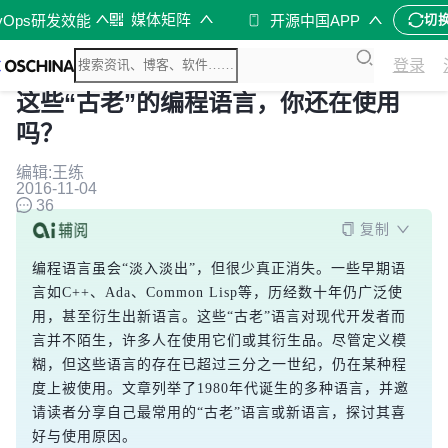
媒体矩阵
vOps研发效能
开源中国APP
切
登录
这些“古老”的编程语言，你还在使用
吗？
编辑:王练
2016-11-04
36
复制
编程语言虽会“淡入淡出”，但很少真正消失。一些早期语
言如C++、Ada、Common Lisp等，历经数十年仍广泛使
用，甚至衍生出新语言。这些“古老”语言对现代开发者而
言并不陌生，许多人在使用它们或其衍生品。尽管定义模
糊，但这些语言的存在已超过三分之一世纪，仍在某种程
度上被使用。文章列举了1980年代诞生的多种语言，并邀
请读者分享自己最常用的“古老”语言或新语言，探讨其喜
好与使用原因。