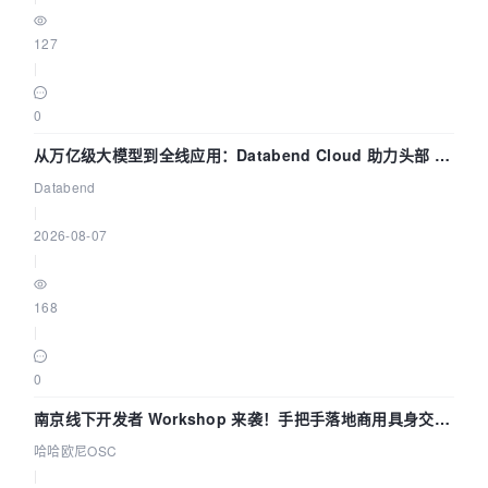
127
|
0
从万亿级大模型到全线应用：Databend Cloud 助力头部 AI
企业构建全链路 Trace 数据管道
Databend
|
2026-08-07
|
168
|
0
南京线下开发者 Workshop 来袭！手把手落地商用具身交互
智能 Agent 应用
哈哈欧尼OSC
|