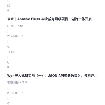
0
官宣｜Apache Fluss 毕业成为顶级项目，湖流一体开启
Agentic Lake 全面实时化时代
Flink_China
|
2026-08-07
|
1850
|
0
Wyn嵌入式BI实战（一）：JSON API带参数接入，多租户数
据源配置指南 | 葡萄城技术团队
葡萄城技术团队
|
2026-08-07
|