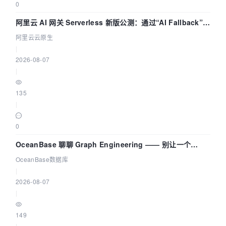
0
阿里云 AI 网关 Serverless 新版公测：通过“AI Fallback”与
拓扑可视化构建 AI 流量治理底座
阿里云云原生
|
2026-08-07
|
135
|
0
OceanBase 聊聊 Graph Engineering —— 别让一个
Agent 既当运动员又
OceanBase数据库
|
2026-08-07
|
149
|