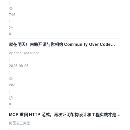
|
745
|
0
就在明天！白鲸开源与你相约 Community Over Code
Asia 2026 主题演讲！
Apache SeaTunnel
|
2026-08-06
|
208
|
0
MCP 重回 HTTP 范式，再次证明架构设计和工程实践才是稀
缺资源
阿里云云原生
|