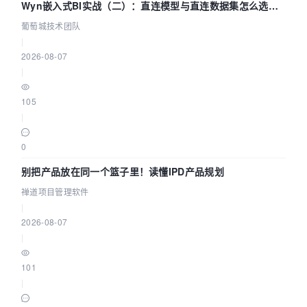
Wyn嵌入式BI实战（二）：直连模型与直连数据集怎么选，
参数为什么不生效？| 葡萄城技术团队
葡萄城技术团队
|
2026-08-07
|
105
|
0
别把产品放在同一个篮子里！读懂IPD产品规划
禅道项目管理软件
|
2026-08-07
|
101
|