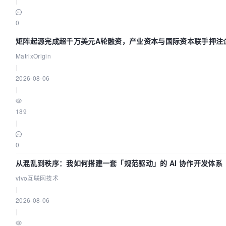
|
0
矩阵起源完成超千万美元A轮融资，产业资本与国际资本联手押注企
MatrixOrigin
|
2026-08-06
|
189
|
0
从混乱到秩序：我如何搭建一套「规范驱动」的 AI 协作开发体系
vivo互联网技术
|
2026-08-06
|