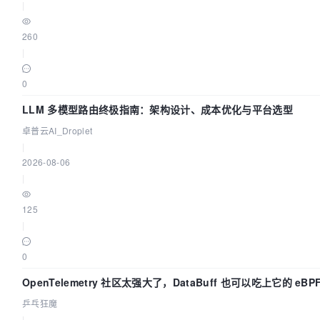
|
260
|
0
LLM 多模型路由终极指南：架构设计、成本优化与平台选型
卓普云AI_Droplet
|
2026-08-06
|
125
|
0
OpenTelemetry 社区太强大了，DataBuff 也可以吃上它的 eBP
乒乓狂魔
|