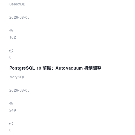
SelectDB
|
2026-08-05
|
102
|
0
PostgreSQL 19 前瞻：Autovacuum 机制调整
IvorySQL
|
2026-08-05
|
249
|
0