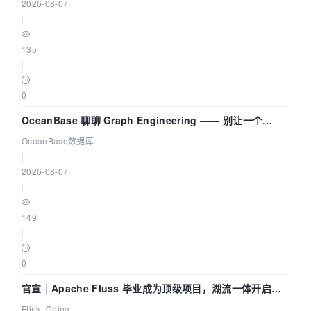
2026-08-07
|
135
|
0
OceanBase 聊聊 Graph Engineering —— 别让一个
Agent 既当运动员又
OceanBase数据库
|
2026-08-07
|
149
|
0
官宣｜Apache Fluss 毕业成为顶级项目，湖流一体开启
Agentic Lake 全面实时化时代
Flink_China