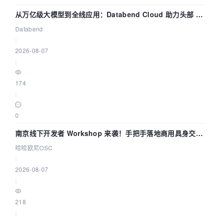
从万亿级大模型到全线应用：Databend Cloud 助力头部 AI
企业构建全链路 Trace 数据管道
Databend
|
2026-08-07
|
174
|
0
南京线下开发者 Workshop 来袭！手把手落地商用具身交互
智能 Agent 应用
哈哈欧尼OSC
|
2026-08-07
|
218
|