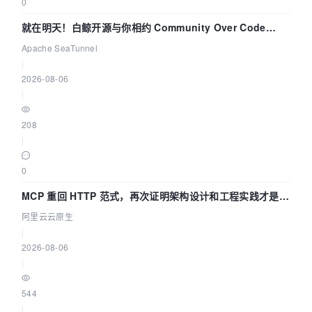
0
就在明天！白鲸开源与你相约 Community Over Code
Asia 2026 主题演讲！
Apache SeaTunnel
|
2026-08-06
|
208
|
0
MCP 重回 HTTP 范式，再次证明架构设计和工程实践才是稀
缺资源
阿里云云原生
|
2026-08-06
|
544
|