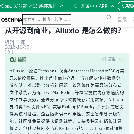
媒体矩阵
vOps研发效能
开源中国APP
切
登录
从开源到商业，Alluxio 是怎么做的？
编辑:王练
2016-10-30
1
复制
Alluxio（原名Tachyon）获得AndreessenHorowitz750万美
元A轮投资后，推出首个商业产品，旨在解决企业数据分
散存储、难以整合分析的问题。该系统作为高容错分布式
文件系统，为Spark、MapReduce等框架提供内存级速度的
文件共享服务，通过分层存储架构缓存常用数据。Alluxio
支持类Java文件API、兼容Hadoop和Spark，并允许底层文
件系统可插拔。企业版提供高可用性、安全复制等高级功
能，社区版免费提供认证测试版，支持多种云存储和计算
框架，但缺少复制支持和Kerberos认证。Alluxio通过销售