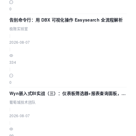
0
告别命令行：用 DBX 可视化操作 Easysearch 全流程解析
极限实验室
|
2026-08-07
|
334
|
0
Wyn嵌入式BI实战（三）：仪表板筛选器+报表查询面板，参
数联动全闭环
葡萄城技术团队
|
2026-08-07
|
99