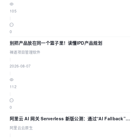
105
|
0
别把产品放在同一个篮子里！读懂IPD产品规划
禅道项目管理软件
|
2026-08-07
|
112
|
0
阿里云 AI 网关 Serverless 新版公测：通过“AI Fallback”与
拓扑可视化构建 AI 流量治理底座
阿里云云原生
|