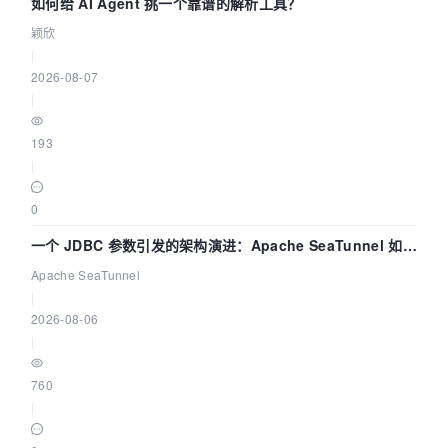
如何给 AI Agent 挑一个靠谱的解析工具？
颖欣
|
2026-08-07
|
193
|
0
一个 JDBC 参数引发的架构演进：Apache SeaTunnel 如何
解决数据同步中的“定时 Flush”难题
Apache SeaTunnel
|
2026-08-06
|
760
|