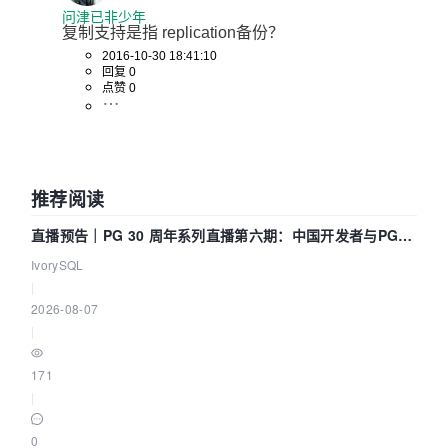
问津已非少年
复制支持是指 replication备份？
2016-10-30 18:41:10
回复 0
点赞 0
推荐阅读
直播预告｜PG 30 周年系列直播第六期：中国开发者与PG内
核——我们改得动吗？我们贡献了什么？
IvorySQL
|
2026-08-07
|
171
|
0