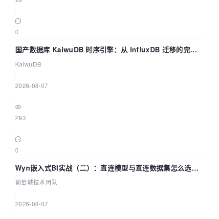
|
0
国产数据库 KaiwuDB 时序引擎：从 InfluxDB 迁移的完整
技术路径
KaiwuDB
|
2026-08-07
|
293
|
0
Wyn嵌入式BI实战（二）：直连模型与直连数据集怎么选，
参数为什么不生效？| 葡萄城技术团队
葡萄城技术团队
|
2026-08-07
|