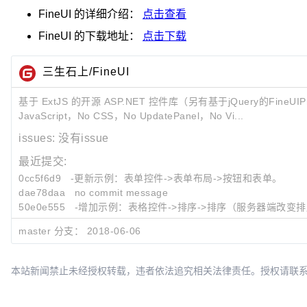
FineUI
的详细介绍：
点击查看
FineUI
的下载地址：
点击下载
三生石上/FineUI
基于 ExtJS 的开源 ASP.NET 控件库（另有基于jQuery的FineU
JavaScript，No CSS，No UpdatePanel，No Vi...
issues:
没有issue
最近提交:
0cc5f6d9
-更新示例：表单控件->表单布局->按钮和表单。
dae78daa
no commit message
50e0e555
-增加示例：表格控件->排序->排序（服务器端改变排序列）
master 分支：
2018-06-06
本站新闻禁止未经授权转载，违者依法追究相关法律责任。授权请联系：oscbia