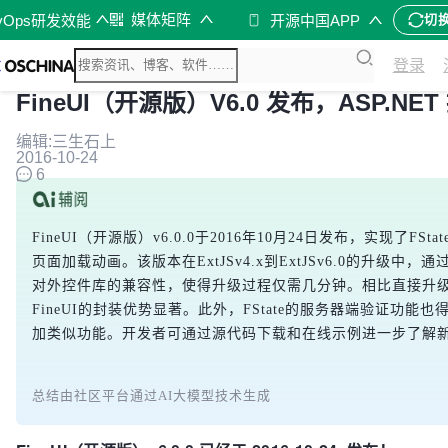
媒体矩阵
vOps研发效能
开源中国APP
切
登录
FineUI（开源版）V6.0 发布，ASP.NE
编辑:三生石上
2016-10-24
6
FineUI（开源版）v6.0.0于2016年10月24日发布，实现了FS
页面加载动画。该版本在ExtJSv4.x到ExtJSv6.0的升级
对外控件库的兼容性，使得升级过程仅需几分钟。相比直接升级E
FineUI的封装优势显著。此外，FState的服务器端验证功
加类似功能。开发者可通过源代码下载和在线示例进一步了解
总结由社区平台通过AI大模型技术生成