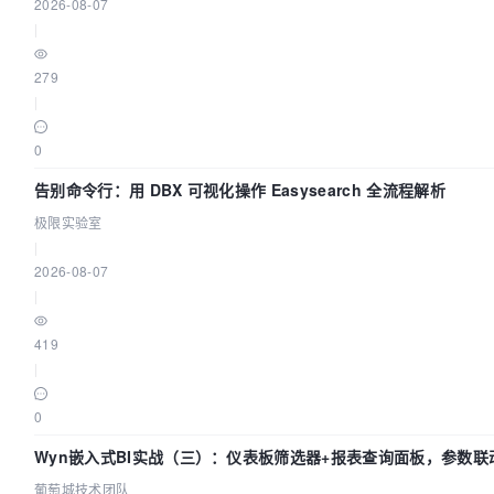
2026-08-07
|
279
|
0
告别命令行：用 DBX 可视化操作 Easysearch 全流程解析
极限实验室
|
2026-08-07
|
419
|
0
Wyn嵌入式BI实战（三）：仪表板筛选器+报表查询面板，参数联
葡萄城技术团队