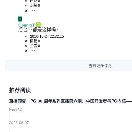
回复 0
点赞 0
O
OpenIoT
后台不都是这样吗？
2016-10-24 22:32:15
回复 0
点赞 0
查看更多评论
推荐阅读
直播预告｜PG 30 周年系列直播第六期：中国开发者与PG内核
么？
IvorySQL
|
2026-08-07
|