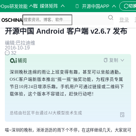
媒体矩阵
vOps研发效能
开源中国APP
切
登录
开源中国 Android 客户端 v2.6.7 发布
编辑:巴拉迪维
2016-10-19
32
复制
深圳晚秋连绵的雨让上班变得有趣，甚至可以坐船通勤。
OSC客户端新版本推出“摇一摇”抽奖功能，为程序员专属
节日10月24日增添乐趣。手机用户可通过链接或二维码下
载体验，这个版本不容错过，赶快行动吧！
总结由社区平台通过AI大模型技术生成
喵~深圳的晚秋，淅淅沥沥的雨下个不停，在这样继续几天，大家就可