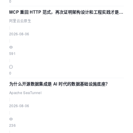
0
MCP 重回 HTTP 范式，再次证明架构设计和工程实践才是稀
缺资源
阿里云云原生
|
2026-08-06
|
591
|
0
为什么开源数据集成是 AI 时代的数据基础设施底座？
Apache SeaTunnel
|
2026-08-06
|
236
|