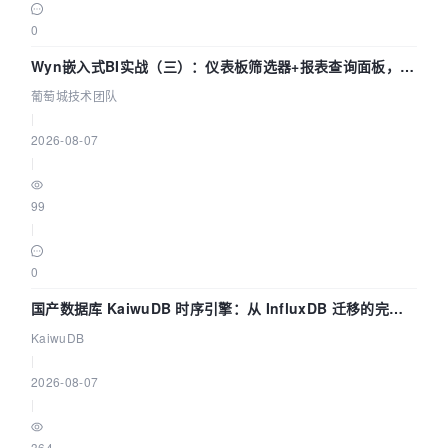
0
Wyn嵌入式BI实战（三）：仪表板筛选器+报表查询面板，参
数联动全闭环
葡萄城技术团队
|
2026-08-07
|
99
|
0
国产数据库 KaiwuDB 时序引擎：从 InfluxDB 迁移的完整
技术路径
KaiwuDB
|
2026-08-07
|
364