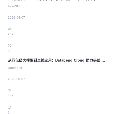
核——我们改得动吗？我们贡献了什么？
IvorySQL
|
2026-08-07
|
209
|
0
从万亿级大模型到全线应用：Databend Cloud 助力头部 AI
企业构建全链路 Trace 数据管道
Databend
|
2026-08-07
|
186
|
0