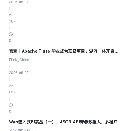
2026-08-07
|
167
|
0
官宣｜Apache Fluss 毕业成为顶级项目，湖流一体开启
Agentic Lake 全面实时化时代
Flink_China
|
2026-08-07
|
2375
|
0
Wyn嵌入式BI实战（一）：JSON API带参数接入，多租户数
据源配置指南 | 葡萄城技术团队
葡萄城技术团队