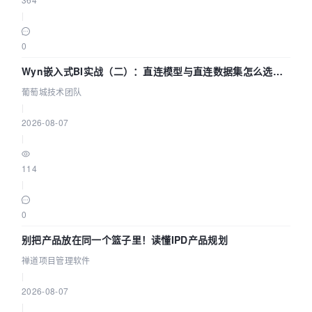
|
0
Wyn嵌入式BI实战（二）：直连模型与直连数据集怎么选，
参数为什么不生效？| 葡萄城技术团队
葡萄城技术团队
|
2026-08-07
|
114
|
0
别把产品放在同一个篮子里！读懂IPD产品规划
禅道项目管理软件
|
2026-08-07
|