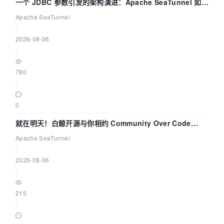
一个 JDBC 参数引发的架构演进：Apache SeaTunnel 如何
解决数据同步中的“定时 Flush”难题
Apache SeaTunnel
|
2026-08-06
|
780
|
0
就在明天！白鲸开源与你相约 Community Over Code
Asia 2026 主题演讲！
Apache SeaTunnel
|
2026-08-06
|
215
|