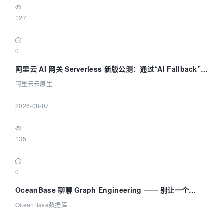
127
|
0
阿里云 AI 网关 Serverless 新版公测：通过“AI Fallback”与
拓扑可视化构建 AI 流量治理底座
阿里云云原生
|
2026-08-07
|
135
|
0
OceanBase 聊聊 Graph Engineering —— 别让一个
Agent 既当运动员又
OceanBase数据库
|