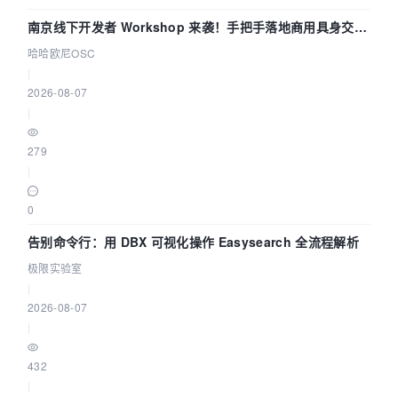
南京线下开发者 Workshop 来袭！手把手落地商用具身交互
智能 Agent 应用
哈哈欧尼OSC
|
2026-08-07
|
279
|
0
告别命令行：用 DBX 可视化操作 Easysearch 全流程解析
极限实验室
|
2026-08-07
|
432
|