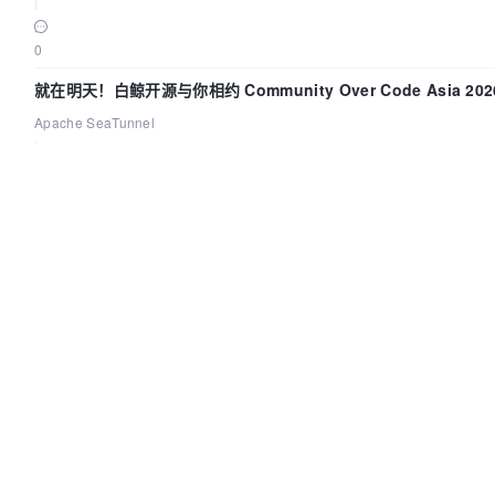
|
0
就在明天！白鲸开源与你相约 Community Over Code Asia 2
Apache SeaTunnel
|
2026-08-06
|
195
|
0
MCP 重回 HTTP 范式，再次证明架构设计和工程实践才是稀缺资
阿里云云原生
|
2026-08-06
|