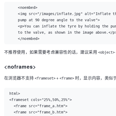
    <noembed>

    <img src="/images/inflate.jpg" alt="Inflate th
    pump at 90 degree angle to the valve">

    <p>You can inflate the tyre by holding the pum
    to the valve, as shown in the image above.</p>
    </noembed>
不推荐使用，如果需要考虑兼容性的话，建议采用
<object>
<noframes>
在浏览器不支持
+
时，显示内容，类似
<frameset>
<frame>
html>

<frameset cols="25%,50%,25%">

  <frame src="frame_a.htm">

  <frame src="frame_b.htm">
