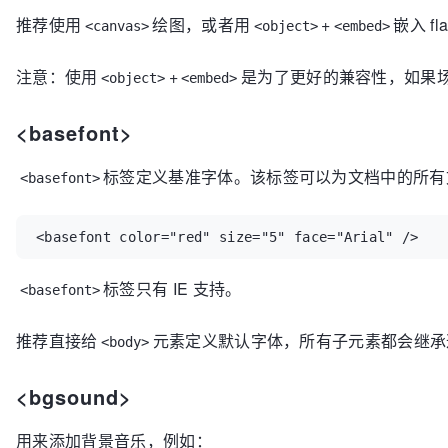
推荐使用
绘图，或者用
+
嵌入 fl
<canvas>
<object>
<embed>
注意：使用
+
是为了更好的兼容性，如果
<object>
<embed>
<basefont>
标签定义基准字体。该标签可以为文档中的所有
<basefont>
<basefont color="red" size="5" face="Arial" />
标签只有 IE 支持。
<basefont>
推荐直接给
元素定义默认字体，所有子元素都会继承
<body>
<bgsound>
用来添加背景音乐，例如：