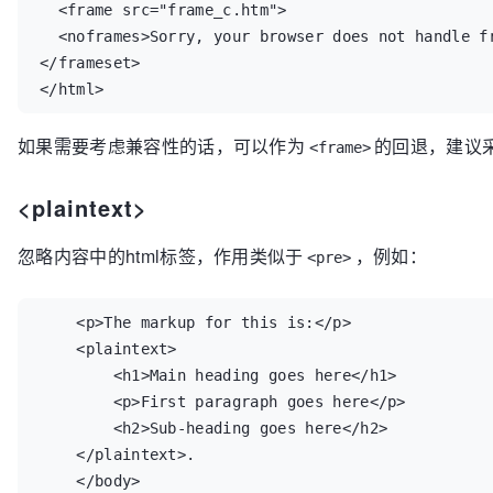
  <frame src="frame_c.htm">

  <noframes>Sorry, your browser does not handle fr
</frameset>

</html>
如果需要考虑兼容性的话，可以作为
的回退，建议采用 
<frame>
<plaintext>
忽略内容中的html标签，作用类似于
，例如：
<pre>
    <p>The markup for this is:</p>

    <plaintext>

        <h1>Main heading goes here</h1>

        <p>First paragraph goes here</p>

        <h2>Sub-heading goes here</h2>

    </plaintext>.

    </body>
