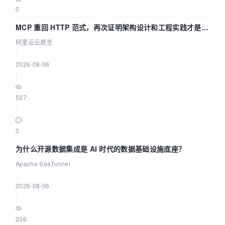
0
MCP 重回 HTTP 范式，再次证明架构设计和工程实践才是稀
缺资源
阿里云云原生
|
2026-08-06
|
537
|
0
为什么开源数据集成是 AI 时代的数据基础设施底座？
Apache SeaTunnel
|
2026-08-06
|
236