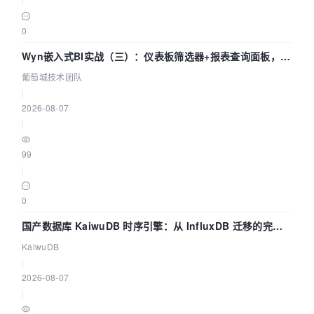
0
Wyn嵌入式BI实战（三）：仪表板筛选器+报表查询面板，参
数联动全闭环
葡萄城技术团队
|
2026-08-07
|
99
|
0
国产数据库 KaiwuDB 时序引擎：从 InfluxDB 迁移的完整
技术路径
KaiwuDB
|
2026-08-07
|