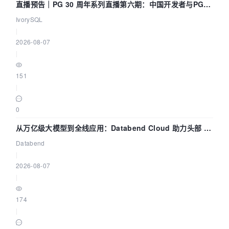
直播预告｜PG 30 周年系列直播第六期：中国开发者与PG内
核——我们改得动吗？我们贡献了什么？
IvorySQL
|
2026-08-07
|
151
|
0
从万亿级大模型到全线应用：Databend Cloud 助力头部 AI
企业构建全链路 Trace 数据管道
Databend
|
2026-08-07
|
174
|