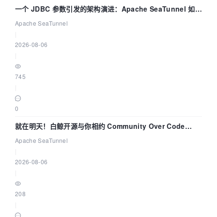
一个 JDBC 参数引发的架构演进：Apache SeaTunnel 如何
解决数据同步中的“定时 Flush”难题
Apache SeaTunnel
|
2026-08-06
|
745
|
0
就在明天！白鲸开源与你相约 Community Over Code
Asia 2026 主题演讲！
Apache SeaTunnel
|
2026-08-06
|
208
|