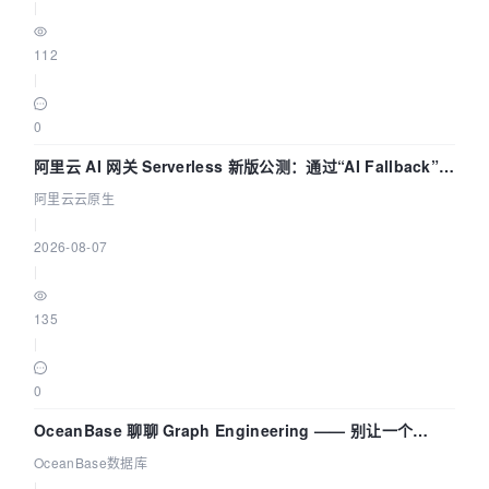
|
112
|
0
阿里云 AI 网关 Serverless 新版公测：通过“AI Fallback”与
拓扑可视化构建 AI 流量治理底座
阿里云云原生
|
2026-08-07
|
135
|
0
OceanBase 聊聊 Graph Engineering —— 别让一个
Agent 既当运动员又
OceanBase数据库
|