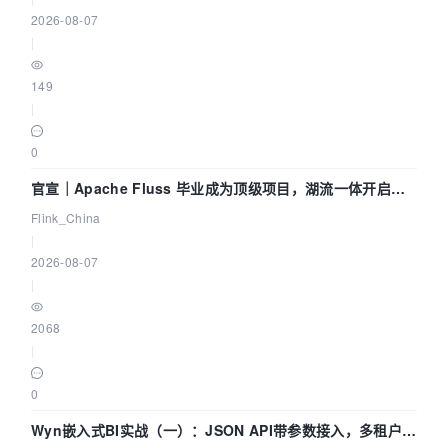
2026-08-07
|
149
|
0
官宣｜Apache Fluss 毕业成为顶级项目，湖流一体开启
Agentic Lake 全面实时化时代
Flink_China
|
2026-08-07
|
2068
|
0
Wyn嵌入式BI实战（一）：JSON API带参数接入，多租户数