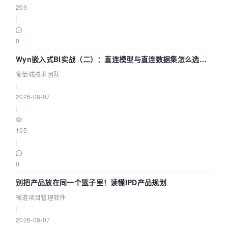
269
|
0
Wyn嵌入式BI实战（二）：直连模型与直连数据集怎么选，
参数为什么不生效？| 葡萄城技术团队
葡萄城技术团队
|
2026-08-07
|
105
|
0
别把产品放在同一个篮子里！读懂IPD产品规划
禅道项目管理软件
|
2026-08-07