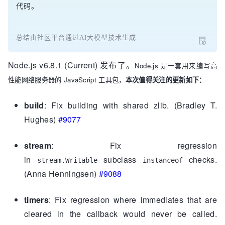
代码。
总结由社区平台通过AI大模型技术生成
Node.js v6.8.1 (Current) 发布了。
Node.js 是一套用来编写高
性能网络服务器的 JavaScript 工具包，
本次值得关注的更新如下：
build
: Fix building with shared zlib. (Bradley T.
Hughes)
#9077
stream
: Fix regression
in
subclass
checks.
stream.Writable
instanceof
(Anna Henningsen)
#9088
timers
: Fix regression where immediates that are
cleared in the callback would never be called.