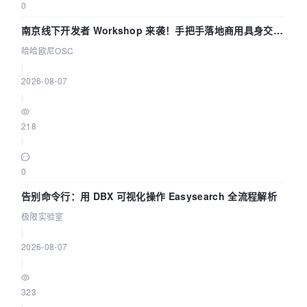
0
南京线下开发者 Workshop 来袭！手把手落地商用具身交互
智能 Agent 应用
哈哈欧尼OSC
|
2026-08-07
|
218
|
0
告别命令行：用 DBX 可视化操作 Easysearch 全流程解析
极限实验室
|
2026-08-07
|
323
|