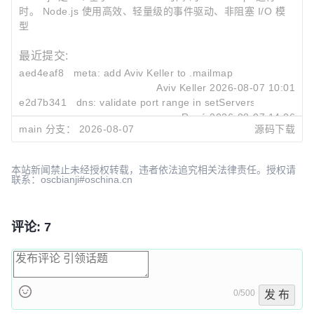
时。 Node.js 使用高效、轻量级的事件驱动、非阻塞 I/O 模
型
最近提交:
aed4eaf8
meta: add Aviv Keller to
.mailmap
Aviv Keller
2026-08-07 10:01
e2d7b341
dns: validate port range in
setServers()
René
2026-08-07 14:06
main 分支：
2026-08-07
源码下载
e43bedc4
doc: remove usage of
util.inherits
Augustin Mauroy
2026-08-07 11:29
本站新闻禁止未经授权转载，违者依法追究相关法律责任。授权请
联系：oscbianji#oschina.cn
评论: 7
0/500
发 布