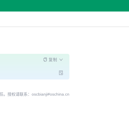
复制
系：oscbianji#oschina.cn