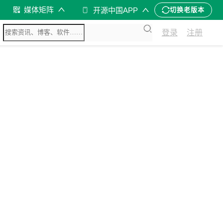
媒体矩阵
开源中国APP
切换老版本
登录
注册