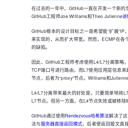
在过去的一年中，GitHub一直在开发一个新的负
GitHub工程师Joe Williams和Theo Julienne
讲
GitHub根本的设计目标之一是希望能“扩展
来实现的，从而扩大带宽。然而，ECMP在各
的缺陷。
因此，GitHub工程师考虑使用L4/L7分离
TCP端口号进行路由，而L7使用应用层信息来路由
节点，后者为“proxy”节点。Williams和Juli
L4/L7分离带来最大的好处是，只要简单地将L
L7节点。但另一方面，在L4节点失效或被移除
GitHub通过使用
Rendezvous哈希算法
解决了这
法与
服务器直接返回模式
，后者使返回报文直接从p