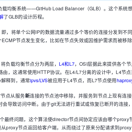
载均衡系统——GitHub Load Balancer（GLB）。
解
了GLB的设计历程。
”IP，即，将单个公网IP的数据流量通过多个等价的连接分发到
个ECMP节点发生变化，比如在节点失效或因维护需求而被移
策略，将负载均衡节点分为两层，
L4和L7
，OSI层据此来提供各个
，这通常使用HTTP协议。在L4/L7分离的设计中，L4节点通过E
enne解释到，通常
ipvs/LVS
被应用于L4节点，而L7节点使用
haprox
7节点从服务
新
连接的节点池中移除，并服务到节点上现有连接
时会导致访问中断。由于git无法进行重试或恢复已断开的连接，
个最终问题，这个算法使director节点间协定应该由哪个proxy
roxy节点返回给客户端，从而绕过了原来分配请求到proxy的dir