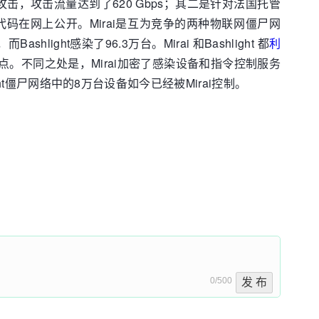
的攻击，攻击流量达到了620 Gbps；其二是针对法国托管
ai源代码在网上公开。Mirai是互为竞争的两种物联网僵尸网
ight感染了96.3万台。Mirai 和Bashlight 都
利
的弱点。不同之处是，Mirai加密了感染设备和指令控制服务
ht僵尸网络中的8万台设备如今已经被Mirai控制。
0/500
发 布