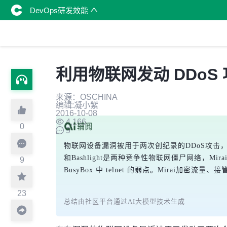
DevOps研发效能
利用物联网发动 DDo
来源：OSCHINA
编辑:凝小紫
2016-10-08
4,166
0
9
物联网设备漏洞被用于两次创纪录的DDoS攻击，分别是针对K
和Bashlight是两种竞争性物联网僵尸网络，Mir
9
BusyBox 中 telnet 的弱点。Mirai加密
23
总结由社区平台通过AI大模型技术生成