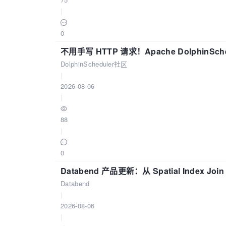
|
0
不用手写 HTTP 请求！Apache DolphinSch
DolphinScheduler社区
|
2026-08-06
|
88
|
0
Databend 产品更新：从 Spatial Index Joi
Databend
|
2026-08-06
|