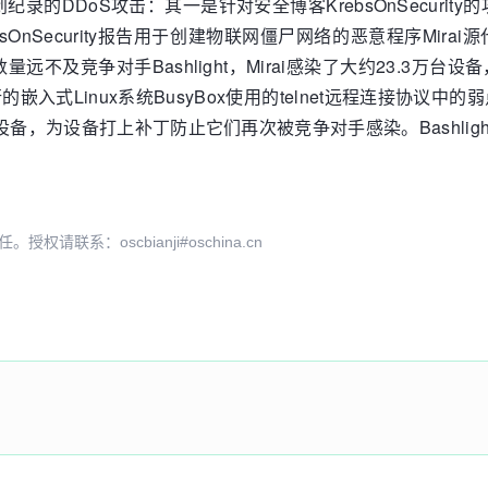
DDoS攻击：其一是针对安全博客KrebsOnSecurity
bsOnSecurity报告用于创建物联网僵尸网络的恶意程序Mir
对手Bashlight，Mirai感染了大约23.3万台设备，而Bashl
嵌入式Linux系统BusyBox使用的telnet远程连接协议中
的设备，为设备打上补丁防止它们再次被竞争对手感染。Bashlig
系：oscbianji#oschina.cn