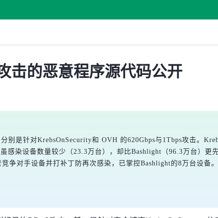
S 攻击的恶意程序源代码公开
rebsOnSecurity和 OVH 的620Gbps与1Tbps攻击。Krebs
ai虽感染设备数量较少（23.3万台），却比Bashlight（96.3万
流量、接管竞争对手设备并打补丁防再次感染，已掌控Bashlight的8万台设备