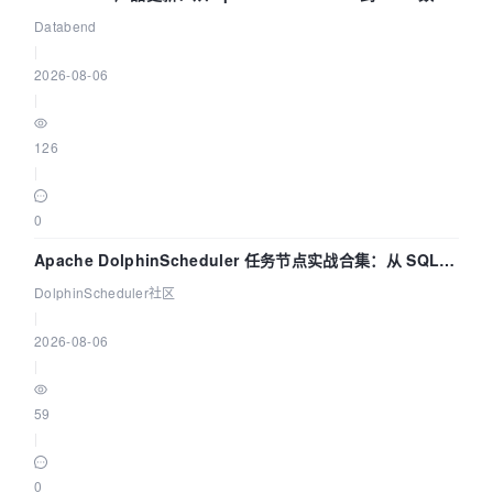
管道
Databend
|
2026-08-06
|
126
|
0
Apache DolphinScheduler 任务节点实战合集：从 SQL、
DataX 到 Spark、Flink 一次配置全打通
DolphinScheduler社区
|
2026-08-06
|
59
|
0