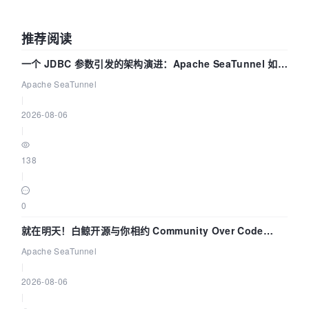
推荐阅读
一个 JDBC 参数引发的架构演进：Apache SeaTunnel 如何
解决数据同步中的“定时 Flush”难题
Apache SeaTunnel
|
2026-08-06
|
138
|
0
就在明天！白鲸开源与你相约 Community Over Code
Asia 2026 主题演讲！
Apache SeaTunnel
|
2026-08-06
|