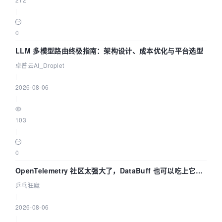
|
0
LLM 多模型路由终极指南：架构设计、成本优化与平台选型
卓普云AI_Droplet
|
2026-08-06
|
103
|
0
OpenTelemetry 社区太强大了，DataBuff 也可以吃上它的
eBPF 链路了
乒乓狂魔
|
2026-08-06
|