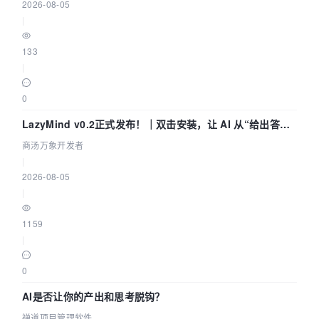
2026-08-05
|
133
|
0
LazyMind v0.2正式发布！｜双击安装，让 AI 从“给出答案”
走到“完成交付”
商汤万象开发者
|
2026-08-05
|
1159
|
0
AI是否让你的产出和思考脱钩？
禅道项目管理软件