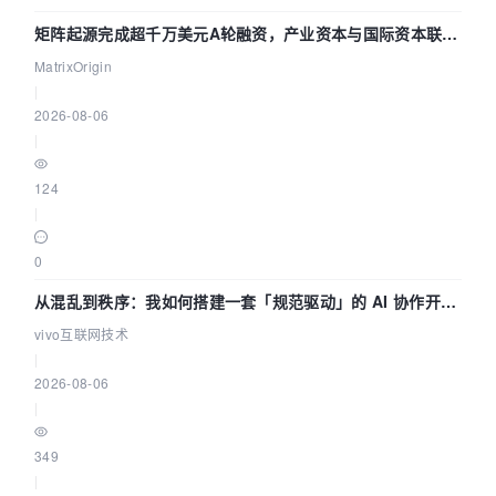
矩阵起源完成超千万美元A轮融资，产业资本与国际资本联手
押注企业级AI基础设施赛道
MatrixOrigin
|
2026-08-06
|
124
|
0
从混乱到秩序：我如何搭建一套「规范驱动」的 AI 协作开发
体系
vivo互联网技术
|
2026-08-06
|
349
|