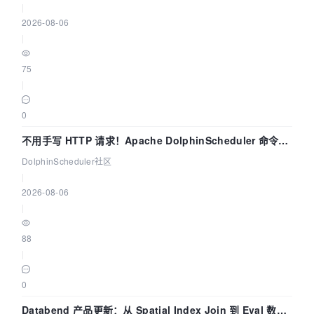
|
2026-08-06
|
75
|
0
不用手写 HTTP 请求！Apache DolphinScheduler 命令行
dsctl 两分钟上手
DolphinScheduler社区
|
2026-08-06
|
88
|
0
Databend 产品更新：从 Spatial Index Join 到 Eval 数据