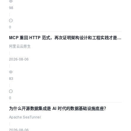
98
|
0
MCP 重回 HTTP 范式，再次证明架构设计和工程实践才是稀
缺资源
阿里云云原生
|
2026-08-06
|
83
|
0
为什么开源数据集成是 AI 时代的数据基础设施底座？
Apache SeaTunnel
|
2026-08-06