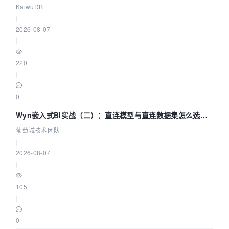
技术路径
KaiwuDB
|
2026-08-07
|
220
|
0
Wyn嵌入式BI实战（二）：直连模型与直连数据集怎么选，
参数为什么不生效？| 葡萄城技术团队
葡萄城技术团队
|
2026-08-07
|
105
|
0