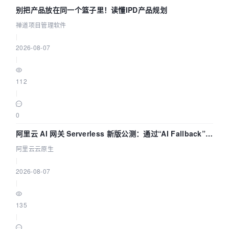
别把产品放在同一个篮子里！读懂IPD产品规划
禅道项目管理软件
|
2026-08-07
|
112
|
0
阿里云 AI 网关 Serverless 新版公测：通过“AI Fallback”与
拓扑可视化构建 AI 流量治理底座
阿里云云原生
|
2026-08-07
|
135
|