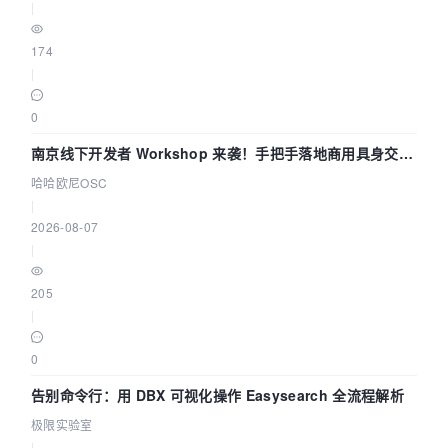
|
174
|
0
南京线下开发者 Workshop 来袭！手把手落地商用具身交互
智能 Agent 应用
哈哈欧尼OSC
|
2026-08-07
|
205
|
0
告别命令行：用 DBX 可视化操作 Easysearch 全流程解析
极限实验室
|