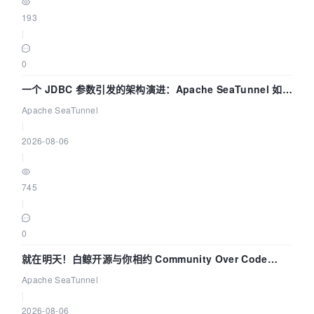
193
|
0
一个 JDBC 参数引发的架构演进：Apache SeaTunnel 如何
解决数据同步中的“定时 Flush”难题
Apache SeaTunnel
|
2026-08-06
|
745
|
0
就在明天！白鲸开源与你相约 Community Over Code
Asia 2026 主题演讲！
Apache SeaTunnel
|
2026-08-06