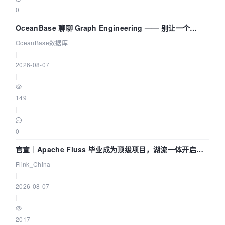
0
OceanBase 聊聊 Graph Engineering —— 别让一个
Agent 既当运动员又
OceanBase数据库
|
2026-08-07
|
149
|
0
官宣｜Apache Fluss 毕业成为顶级项目，湖流一体开启
Agentic Lake 全面实时化时代
Flink_China
|
2026-08-07
|
2017