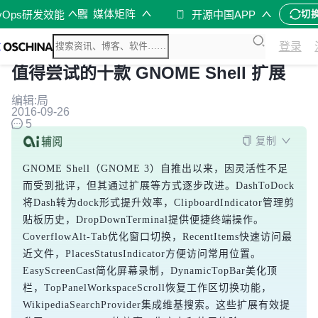
媒体矩阵
vOps研发效能
开源中国APP
切
登录
值得尝试的十款 GNOME Shell 扩展
编辑:局
2016-09-26
5
复制
GNOME Shell（GNOME 3）自推出以来，因灵活性不足
而受到批评，但其通过扩展等方式逐步改进。DashToDock
将Dash转为dock形式提升效率，ClipboardIndicator管理剪
贴板历史，DropDownTerminal提供便捷终端操作。
CoverflowAlt-Tab优化窗口切换，RecentItems快速访问最
近文件，PlacesStatusIndicator方便访问常用位置。
EasyScreenCast简化屏幕录制，DynamicTopBar美化顶
栏，TopPanelWorkspaceScroll恢复工作区切换功能，
WikipediaSearchProvider集成维基搜索。这些扩展有效提