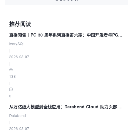
推荐阅读
直播预告｜PG 30 周年系列直播第六期：中国开发者与PG内
核——我们改得动吗？我们贡献了什么？
IvorySQL
|
2026-08-07
|
138
|
0
从万亿级大模型到全线应用：Databend Cloud 助力头部 AI
企业构建全链路 Trace 数据管道
Databend
|
2026-08-07