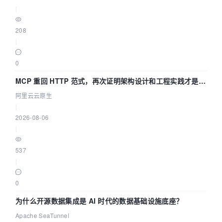
|
208
|
0
MCP 重回 HTTP 范式，再次证明架构设计和工程实践才是稀
缺资源
阿里云云原生
|
2026-08-06
|
537
|
0
为什么开源数据集成是 AI 时代的数据基础设施底座？
Apache SeaTunnel