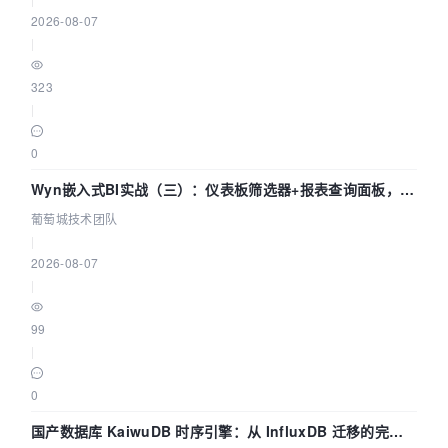
2026-08-07
|
323
|
0
Wyn嵌入式BI实战（三）：仪表板筛选器+报表查询面板，参
数联动全闭环
葡萄城技术团队
|
2026-08-07
|
99
|
0
国产数据库 KaiwuDB 时序引擎：从 InfluxDB 迁移的完整