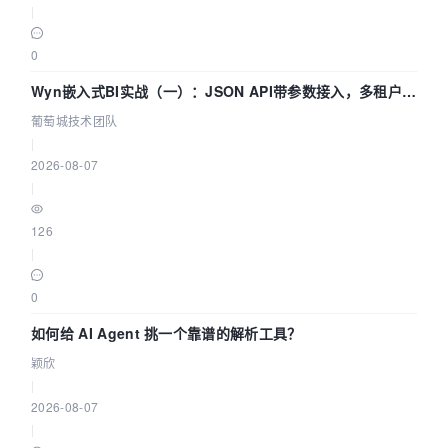
|
0
Wyn嵌入式BI实战（一）：JSON API带参数接入，多租户数
据源配置指南 | 葡萄城技术团队
葡萄城技术团队
|
2026-08-07
|
126
|
0
如何给 AI Agent 挑一个靠谱的解析工具？
颖欣
|
2026-08-07
|