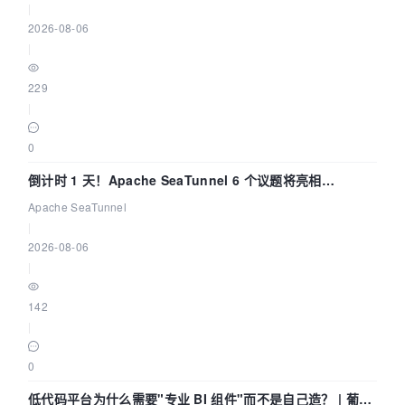
|
2026-08-06
|
229
|
0
倒计时 1 天！Apache SeaTunnel 6 个议题将亮相
Community Over Code Asia 2026
Apache SeaTunnel
|
2026-08-06
|
142
|
0
低代码平台为什么需要"专业 BI 组件"而不是自己造？ | 葡萄