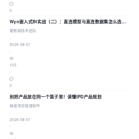
0
Wyn嵌入式BI实战（二）：直连模型与直连数据集怎么选，
参数为什么不生效？| 葡萄城技术团队
葡萄城技术团队
|
2026-08-07
|
105
|
0
别把产品放在同一个篮子里！读懂IPD产品规划
禅道项目管理软件
|
2026-08-07
|