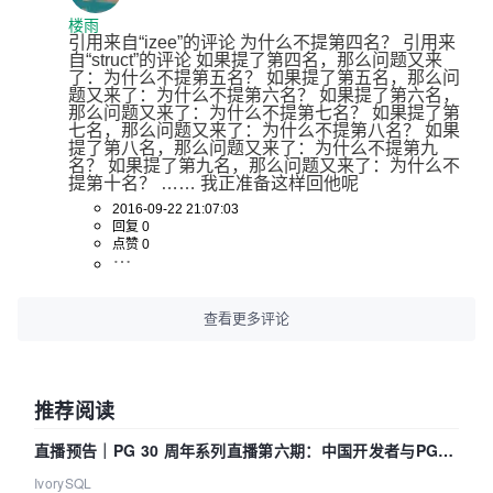
楼雨
引用来自“izee”的评论 为什么不提第四名？ 引用来
自“struct”的评论 如果提了第四名，那么问题又来
了：为什么不提第五名？ 如果提了第五名，那么问
题又来了：为什么不提第六名？ 如果提了第六名，
那么问题又来了：为什么不提第七名？ 如果提了第
七名，那么问题又来了：为什么不提第八名？ 如果
提了第八名，那么问题又来了：为什么不提第九
名？ 如果提了第九名，那么问题又来了：为什么不
提第十名？ …… 我正准备这样回他呢
2016-09-22 21:07:03
回复 0
点赞 0
查看更多评论
推荐阅读
直播预告｜PG 30 周年系列直播第六期：中国开发者与PG内
核——我们改得动吗？我们贡献了什么？
IvorySQL