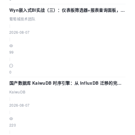
Wyn嵌入式BI实战（三）：仪表板筛选器+报表查询面板，参
数联动全闭环
葡萄城技术团队
|
2026-08-07
|
99
|
0
国产数据库 KaiwuDB 时序引擎：从 InfluxDB 迁移的完整
技术路径
KaiwuDB
|
2026-08-07
|
220
|