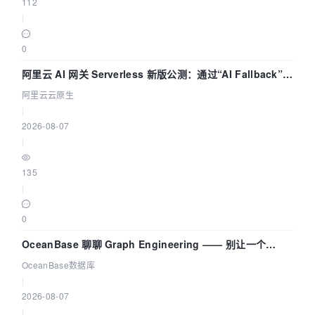
112
|
0
阿里云 AI 网关 Serverless 新版公测：通过“AI Fallback”与
拓扑可视化构建 AI 流量治理底座
阿里云云原生
|
2026-08-07
|
135
|
0
OceanBase 聊聊 Graph Engineering —— 别让一个
Agent 既当运动员又
OceanBase数据库
|
2026-08-07
|