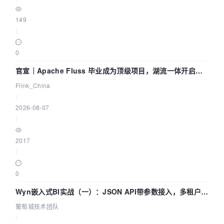
149
|
0
官宣｜Apache Fluss 毕业成为顶级项目，湖流一体开启
Agentic Lake 全面实时化时代
Flink_China
|
2026-08-07
|
2017
|
0
Wyn嵌入式BI实战（一）：JSON API带参数接入，多租户数
据源配置指南 | 葡萄城技术团队
葡萄城技术团队
|