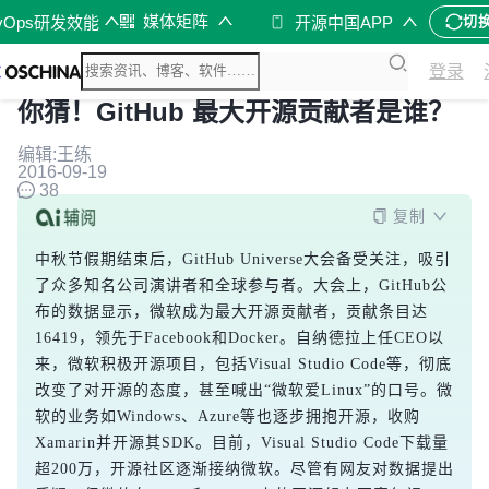
媒体矩阵
vOps研发效能
开源中国APP
切
登录
你猜！GitHub 最大开源贡献者是谁？
编辑:王练
2016-09-19
38
复制
中秋节假期结束后，GitHub Universe大会备受关注，吸引
了众多知名公司演讲者和全球参与者。大会上，GitHub公
布的数据显示，微软成为最大开源贡献者，贡献条目达
16419，领先于Facebook和Docker。自纳德拉上任CEO以
来，微软积极开源项目，包括Visual Studio Code等，彻底
改变了对开源的态度，甚至喊出“微软爱Linux”的口号。微
软的业务如Windows、Azure等也逐步拥抱开源，收购
Xamarin并开源其SDK。目前，Visual Studio Code下载量
超200万，开源社区逐渐接纳微软。尽管有网友对数据提出