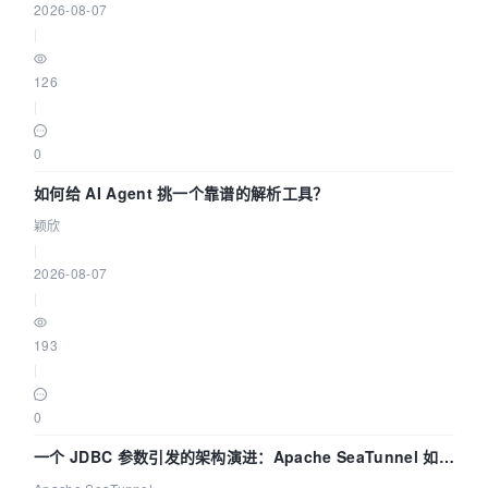
2026-08-07
|
126
|
0
如何给 AI Agent 挑一个靠谱的解析工具？
颖欣
|
2026-08-07
|
193
|
0
一个 JDBC 参数引发的架构演进：Apache SeaTunnel 如何
解决数据同步中的“定时 Flush”难题