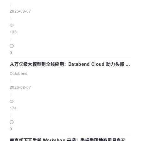
|
2026-08-07
|
138
|
0
从万亿级大模型到全线应用：Databend Cloud 助力头部 AI
企业构建全链路 Trace 数据管道
Databend
|
2026-08-07
|
174
|
0
南京线下开发者 Workshop 来袭！手把手落地商用具身交互