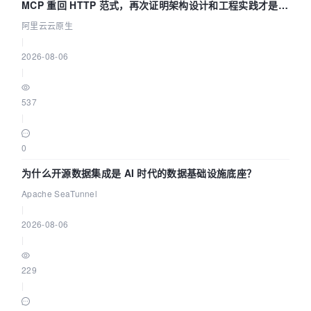
MCP 重回 HTTP 范式，再次证明架构设计和工程实践才是稀
缺资源
阿里云云原生
|
2026-08-06
|
537
|
0
为什么开源数据集成是 AI 时代的数据基础设施底座？
Apache SeaTunnel
|
2026-08-06
|
229
|