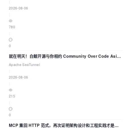
|
2026-08-06
|
780
|
0
就在明天！白鲸开源与你相约 Community Over Code Asia
2026 主题演讲！
Apache SeaTunnel
|
2026-08-06
|
215
|
0
MCP 重回 HTTP 范式，再次证明架构设计和工程实践才是稀