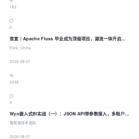
182
|
0
官宣｜Apache Fluss 毕业成为顶级项目，湖流一体开启
Agentic Lake 全面实时化时代
Flink_China
|
2026-08-07
|
2448
|
0
Wyn嵌入式BI实战（一）：JSON API带参数接入，多租户数
据源配置指南 | 葡萄城技术团队
葡萄城技术团队
|
2026-08-07