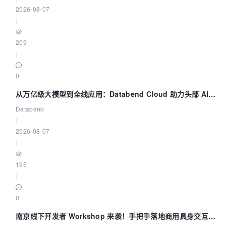
2026-08-07
|
209
|
0
从万亿级大模型到全线应用：Databend Cloud 助力头部 AI
企业构建全链路 Trace 数据管道
Databend
|
2026-08-07
|
195
|
0
南京线下开发者 Workshop 来袭！手把手落地商用具身交互智