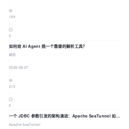
|
159
|
0
如何给 AI Agent 挑一个靠谱的解析工具？
颖欣
|
2026-08-07
|
215
|
0
一个 JDBC 参数引发的架构演进：Apache SeaTunnel 如何
解决数据同步中的“定时 Flush”难题
Apache SeaTunnel