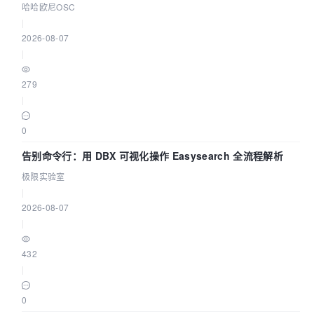
能 Agent 应用
哈哈欧尼OSC
|
2026-08-07
|
279
|
0
告别命令行：用 DBX 可视化操作 Easysearch 全流程解析
极限实验室
|
2026-08-07
|
432
|
0