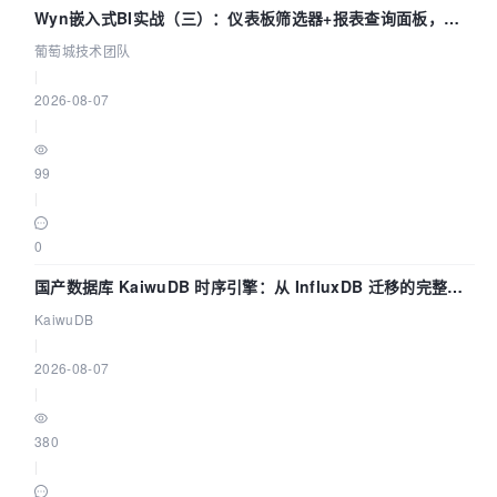
Wyn嵌入式BI实战（三）：仪表板筛选器+报表查询面板，参
数联动全闭环
葡萄城技术团队
|
2026-08-07
|
99
|
0
国产数据库 KaiwuDB 时序引擎：从 InfluxDB 迁移的完整技
术路径
KaiwuDB
|
2026-08-07
|
380
|