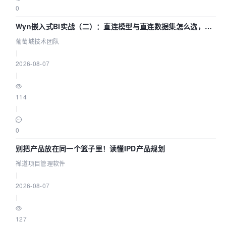
0
Wyn嵌入式BI实战（二）：直连模型与直连数据集怎么选，参
数为什么不生效？| 葡萄城技术团队
葡萄城技术团队
|
2026-08-07
|
114
|
0
别把产品放在同一个篮子里！读懂IPD产品规划
禅道项目管理软件
|
2026-08-07
|
127