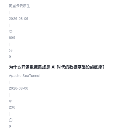
缺资源
阿里云云原生
|
2026-08-06
|
609
|
0
为什么开源数据集成是 AI 时代的数据基础设施底座？
Apache SeaTunnel
|
2026-08-06
|
236
|
0