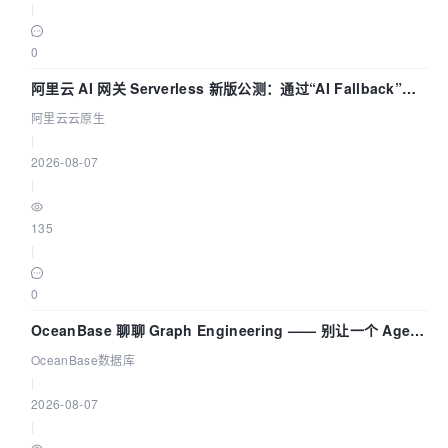
|
0
阿里云 AI 网关 Serverless 新版公测：通过“AI Fallback”与
拓扑可视化构建 AI 流量治理底座
阿里云云原生
|
2026-08-07
|
135
|
0
OceanBase 聊聊 Graph Engineering —— 别让一个 Agent
既当运动员又
OceanBase数据库
|
2026-08-07
|