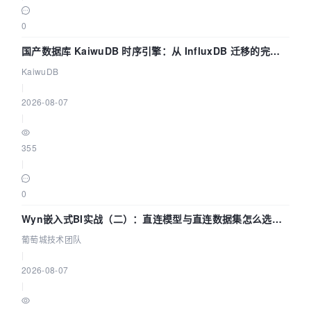
0
国产数据库 KaiwuDB 时序引擎：从 InfluxDB 迁移的完整
技术路径
KaiwuDB
|
2026-08-07
|
355
|
0
Wyn嵌入式BI实战（二）：直连模型与直连数据集怎么选，
参数为什么不生效？| 葡萄城技术团队
葡萄城技术团队
|
2026-08-07
|