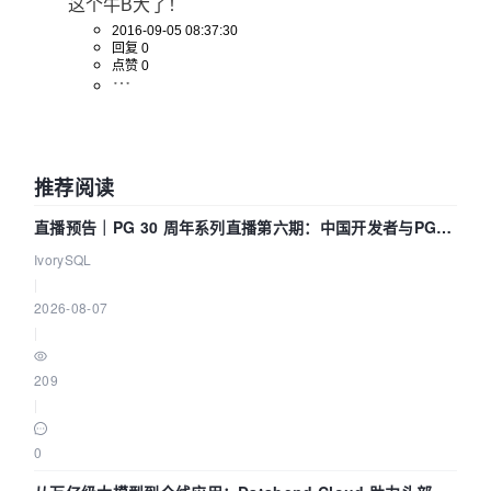
这个牛B大了！
2016-09-05 08:37:30
回复 0
点赞 0
推荐阅读
直播预告｜PG 30 周年系列直播第六期：中国开发者与PG内
核——我们改得动吗？我们贡献了什么？
IvorySQL
|
2026-08-07
|
209
|
0