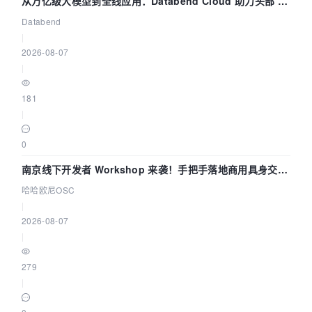
从万亿级大模型到全线应用：Databend Cloud 助力头部 AI
企业构建全链路 Trace 数据管道
Databend
|
2026-08-07
|
181
|
0
南京线下开发者 Workshop 来袭！手把手落地商用具身交互
智能 Agent 应用
哈哈欧尼OSC
|
2026-08-07
|
279
|