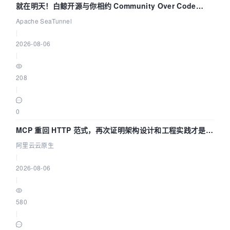
就在明天！白鲸开源与你相约 Community Over Code
Asia 2026 主题演讲！
Apache SeaTunnel
|
2026-08-06
|
208
|
0
MCP 重回 HTTP 范式，再次证明架构设计和工程实践才是稀
缺资源
阿里云云原生
|
2026-08-06
|
580
|