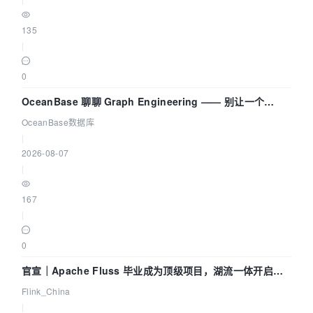
135
|
0
OceanBase 聊聊 Graph Engineering —— 别让一个
Agent 既当运动员又
OceanBase数据库
|
2026-08-07
|
167
|
0
官宣｜Apache Fluss 毕业成为顶级项目，湖流一体开启
Agentic Lake 全面实时化时代
Flink_China
|