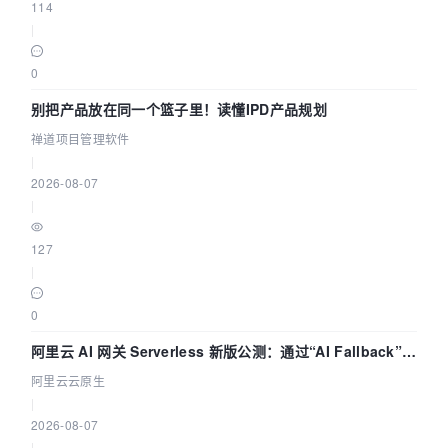
114
|
0
别把产品放在同一个篮子里！读懂IPD产品规划
禅道项目管理软件
|
2026-08-07
|
127
|
0
阿里云 AI 网关 Serverless 新版公测：通过“AI Fallback”与
拓扑可视化构建 AI 流量治理底座
阿里云云原生
|
2026-08-07
|