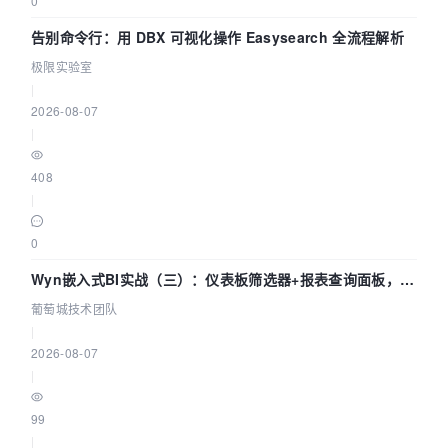
0
告别命令行：用 DBX 可视化操作 Easysearch 全流程解析
极限实验室
|
2026-08-07
|
408
|
0
Wyn嵌入式BI实战（三）：仪表板筛选器+报表查询面板，参
数联动全闭环
葡萄城技术团队
|
2026-08-07
|
99
|