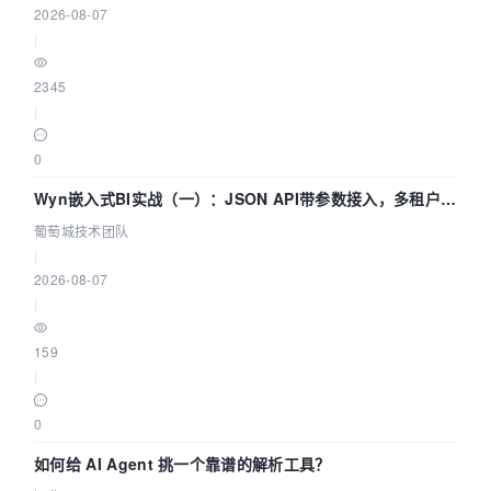
2026-08-07
|
2345
|
0
Wyn嵌入式BI实战（一）：JSON API带参数接入，多租户数
据源配置指南 | 葡萄城技术团队
葡萄城技术团队
|
2026-08-07
|
159
|
0
如何给 AI Agent 挑一个靠谱的解析工具？