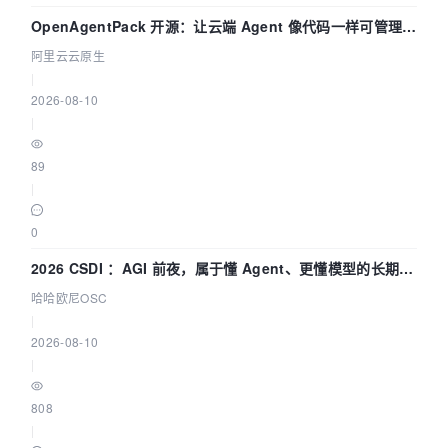
OpenAgentPack 开源：让云端 Agent 像代码一样可管理、
可迁移
阿里云云原生
|
2026-08-10
|
89
|
0
2026 CSDI ：AGI 前夜，属于懂 Agent、更懂模型的长期深
耕企业
哈哈欧尼OSC
|
2026-08-10
|
808
|