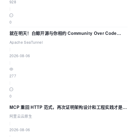
928
|
0
就在明天！白鲸开源与你相约 Community Over Code
Asia 2026 主题演讲！
Apache SeaTunnel
|
2026-08-06
|
277
|
0
MCP 重回 HTTP 范式，再次证明架构设计和工程实践才是稀
缺资源
阿里云云原生
|
2026-08-06
|