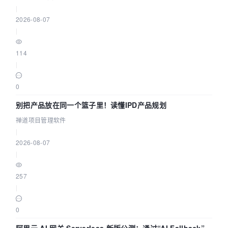
|
2026-08-07
|
114
|
0
别把产品放在同一个篮子里！读懂IPD产品规划
禅道项目管理软件
|
2026-08-07
|
257
|
0
阿里云 AI 网关 Serverless 新版公测：通过“AI Fallback”与