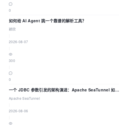
0
如何给 AI Agent 挑一个靠谱的解析工具？
颖欣
|
2026-08-07
|
300
|
0
一个 JDBC 参数引发的架构演进：Apache SeaTunnel 如何
解决数据同步中的“定时 Flush”难题
Apache SeaTunnel
|
2026-08-06
|