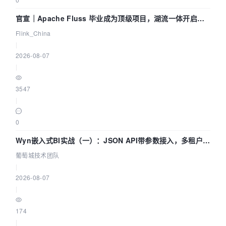
官宣｜Apache Fluss 毕业成为顶级项目，湖流一体开启
Agentic Lake 全面实时化时代
Flink_China
|
2026-08-07
|
3547
|
0
Wyn嵌入式BI实战（一）：JSON API带参数接入，多租户数
据源配置指南 | 葡萄城技术团队
葡萄城技术团队
|
2026-08-07
|
174
|