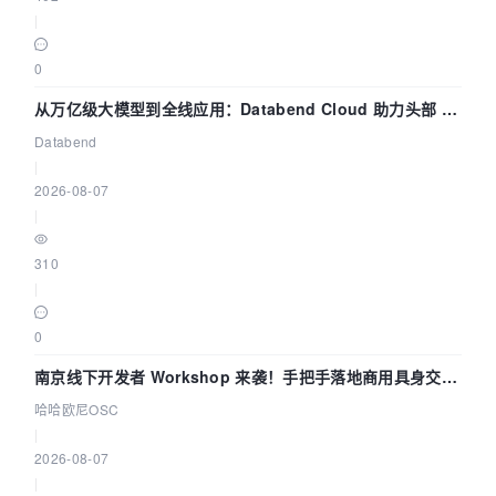
|
0
从万亿级大模型到全线应用：Databend Cloud 助力头部 AI
企业构建全链路 Trace 数据管道
Databend
|
2026-08-07
|
310
|
0
南京线下开发者 Workshop 来袭！手把手落地商用具身交互
智能 Agent 应用
哈哈欧尼OSC
|
2026-08-07
|