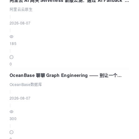
拓扑可视化构建 AI 流量治理底座
阿里云云原生
|
2026-08-07
|
185
|
0
OceanBase 聊聊 Graph Engineering —— 别让一个
Agent 既当运动员又
OceanBase数据库
|
2026-08-07
|
300
|
0