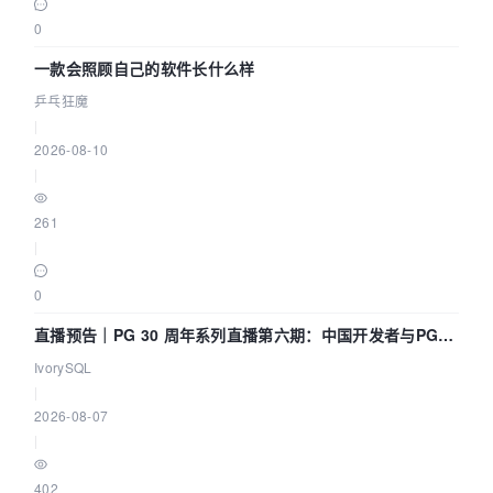
0
一款会照顾自己的软件长什么样
乒乓狂魔
|
2026-08-10
|
261
|
0
直播预告｜PG 30 周年系列直播第六期：中国开发者与PG内
核——我们改得动吗？我们贡献了什么？
IvorySQL
|
2026-08-07
|
402