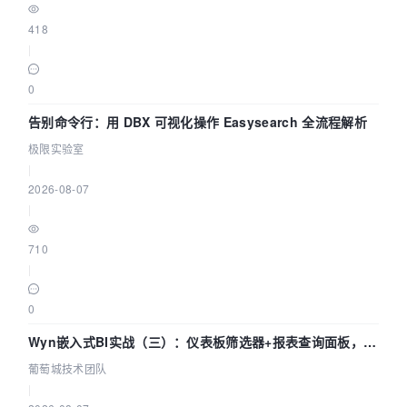
418
|
0
告别命令行：用 DBX 可视化操作 Easysearch 全流程解析
极限实验室
|
2026-08-07
|
710
|
0
Wyn嵌入式BI实战（三）：仪表板筛选器+报表查询面板，参
数联动全闭环
葡萄城技术团队
|