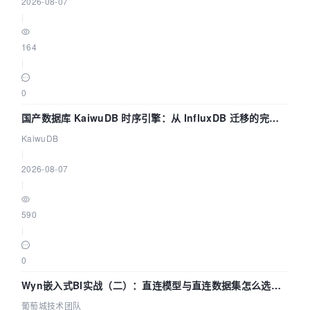
2026-08-07
|
164
|
0
国产数据库 KaiwuDB 时序引擎：从 InfluxDB 迁移的完整
技术路径
KaiwuDB
|
2026-08-07
|
590
|
0
Wyn嵌入式BI实战（二）：直连模型与直连数据集怎么选，
参数为什么不生效？| 葡萄城技术团队
葡萄城技术团队