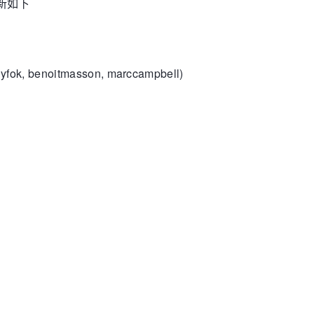
，更新如下
onyfok, benoitmasson, marccampbell)