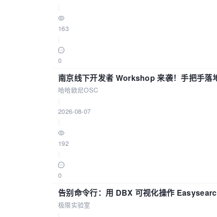
|
163
|
0
南京线下开发者 Workshop 来袭！手把手落
哈哈欧尼OSC
|
2026-08-07
|
192
|
0
告别命令行：用 DBX 可视化操作 Easysear
极限实验室
|