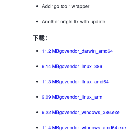
Add "go tool" wrapper
Another origin fix with update
下载：
11.2 MBgovendor_darwin_amd64
9.14 MBgovendor_linux_386
11.3 MBgovendor_linux_amd64
9.09 MBgovendor_linux_arm
9.22 MBgovendor_windows_386.exe
11.4 MBgovendor_windows_amd64.exe