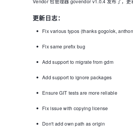
Vendor 包管理器 govendor v1.0.4 发布了
更新日志：
Fix various typos (thanks gogolok, anth
Fix same prefix bug
Add support to migrate from gdm
Add support to ignore packages
Ensure GIT tests are more reliable
Fix issue with copying license
Don't add own path as origin