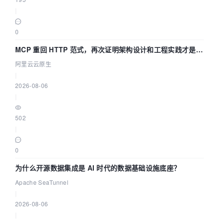
|
0
MCP 重回 HTTP 范式，再次证明架构设计和工程实践才是稀
缺资源
阿里云云原生
|
2026-08-06
|
502
|
0
为什么开源数据集成是 AI 时代的数据基础设施底座？
Apache SeaTunnel
|
2026-08-06
|