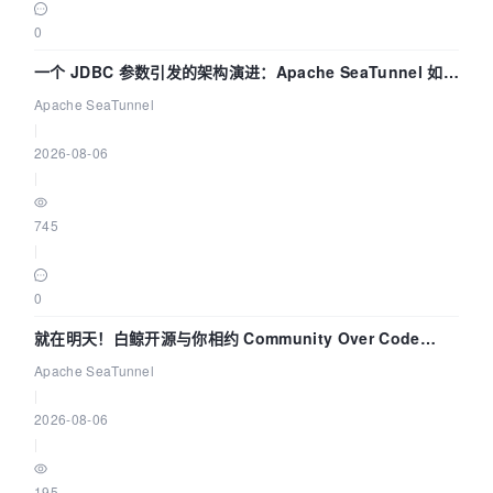
0
一个 JDBC 参数引发的架构演进：Apache SeaTunnel 如何
解决数据同步中的“定时 Flush”难题
Apache SeaTunnel
|
2026-08-06
|
745
|
0
就在明天！白鲸开源与你相约 Community Over Code
Asia 2026 主题演讲！
Apache SeaTunnel
|
2026-08-06
|
195