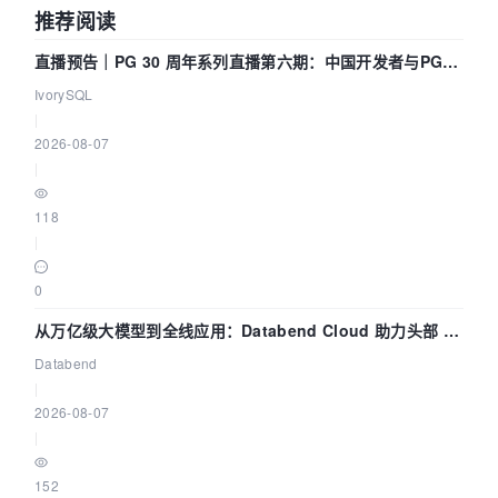
推荐阅读
直播预告｜PG 30 周年系列直播第六期：中国开发者与PG内
核——我们改得动吗？我们贡献了什么？
IvorySQL
|
2026-08-07
|
118
|
0
从万亿级大模型到全线应用：Databend Cloud 助力头部 AI
企业构建全链路 Trace 数据管道
Databend
|
2026-08-07
|
152