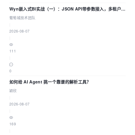
Wyn嵌入式BI实战（一）：JSON API带参数接入，多租户数
据源配置指南 | 葡萄城技术团队
葡萄城技术团队
|
2026-08-07
|
111
|
0
如何给 AI Agent 挑一个靠谱的解析工具？
颖欣
|
2026-08-07
|
169
|