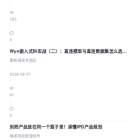
|
183
|
0
Wyn嵌入式BI实战（二）：直连模型与直连数据集怎么选，
参数为什么不生效？| 葡萄城技术团队
葡萄城技术团队
|
2026-08-07
|
91
|
0
别把产品放在同一个篮子里！读懂IPD产品规划
禅道项目管理软件