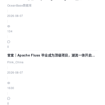
Agent 既当运动员又
OceanBase数据库
|
2026-08-07
|
134
|
0
官宣｜Apache Fluss 毕业成为顶级项目，湖流一体开启
Agentic Lake 全面实时化时代
Flink_China
|
2026-08-07
|
1630
|
0