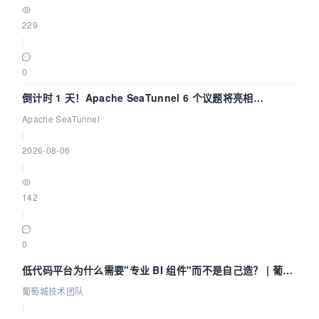
229
|
0
倒计时 1 天！Apache SeaTunnel 6 个议题将亮相
Community Over Code Asia 2026
Apache SeaTunnel
|
2026-08-06
|
142
|
0
低代码平台为什么需要"专业 BI 组件"而不是自己造？ | 葡萄
城技术团队
葡萄城技术团队
|