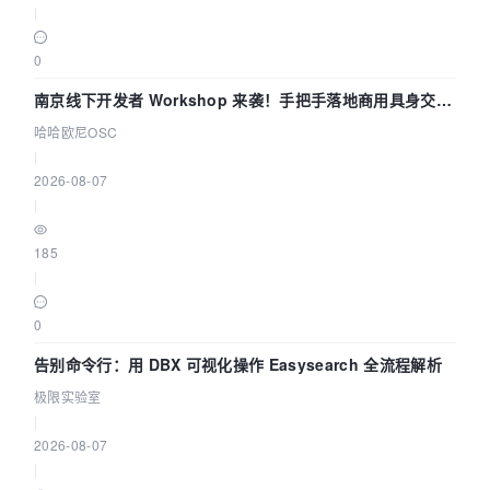
|
0
南京线下开发者 Workshop 来袭！手把手落地商用具身交互
智能 Agent 应用
哈哈欧尼OSC
|
2026-08-07
|
185
|
0
告别命令行：用 DBX 可视化操作 Easysearch 全流程解析
极限实验室
|
2026-08-07
|