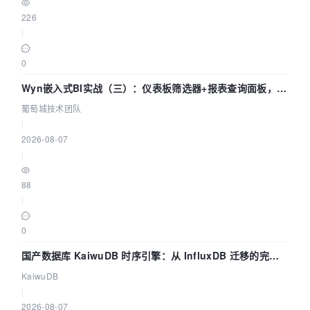
226
|
0
Wyn嵌入式BI实战（三）：仪表板筛选器+报表查询面板，参
数联动全闭环
葡萄城技术团队
|
2026-08-07
|
88
|
0
国产数据库 KaiwuDB 时序引擎：从 InfluxDB 迁移的完整
技术路径
KaiwuDB
|
2026-08-07