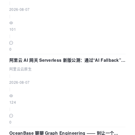
|
2026-08-07
|
101
|
0
阿里云 AI 网关 Serverless 新版公测：通过“AI Fallback”与
拓扑可视化构建 AI 流量治理底座
阿里云云原生
|
2026-08-07
|
124
|
0
OceanBase 聊聊 Graph Engineering —— 别让一个