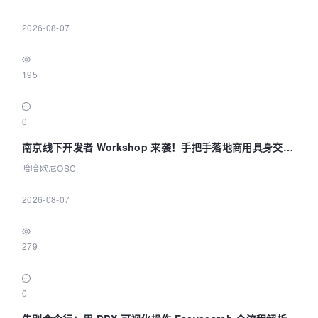
|
2026-08-07
|
195
|
0
南京线下开发者 Workshop 来袭！手把手落地商用具身交互
智能 Agent 应用
哈哈欧尼OSC
|
2026-08-07
|
279
|
0