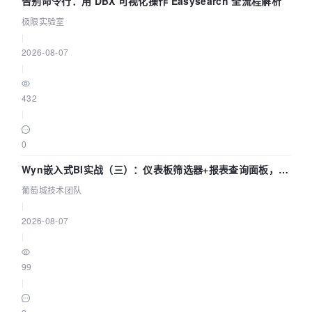
告别命令行：用 DBX 可视化操作 Easysearch 全流程解析
极限实验室
|
2026-08-07
|
432
|
0
Wyn嵌入式BI实战（三）：仪表板筛选器+报表查询面板，参
数联动全闭环
葡萄城技术团队
|
2026-08-07
|
99
|