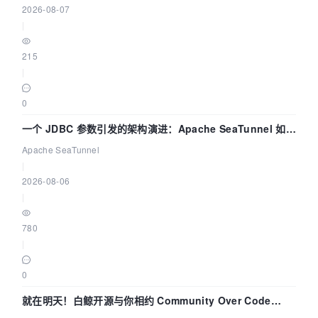
2026-08-07
|
215
|
0
一个 JDBC 参数引发的架构演进：Apache SeaTunnel 如何
解决数据同步中的“定时 Flush”难题
Apache SeaTunnel
|
2026-08-06
|
780
|
0
就在明天！白鲸开源与你相约 Community Over Code