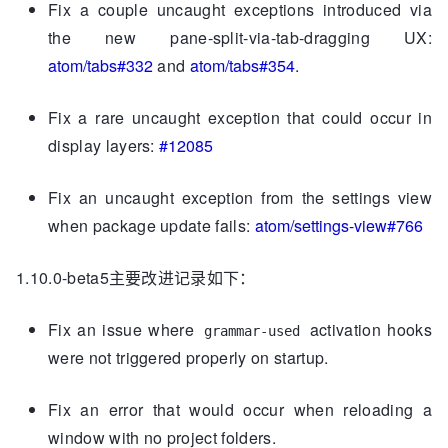
Fix a couple uncaught exceptions introduced via
the new pane-split-via-tab-dragging UX:
atom/tabs#332
and
atom/tabs#354
.
Fix a rare uncaught exception that could occur in
display layers:
#12085
Fix an uncaught exception from the settings view
when package update fails:
atom/settings-view#766
1.10.0-beta5主要改进记录如下：
Fix an issue where
activation hooks
grammar-used
were not triggered properly on startup.
Fix an error that would occur when reloading a
window with no project folders.