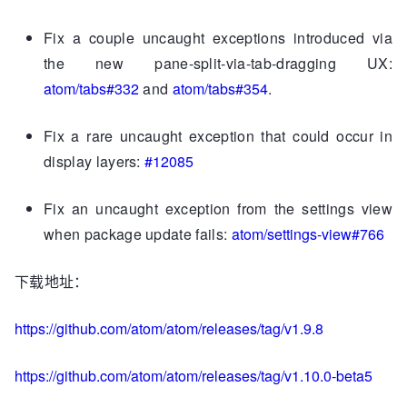
Fix a couple uncaught exceptions introduced via
the new pane-split-via-tab-dragging UX:
atom/tabs#332
and
atom/tabs#354
.
Fix a rare uncaught exception that could occur in
display layers:
#12085
Fix an uncaught exception from the settings view
when package update fails:
atom/settings-view#766
下载地址：
https://github.com/atom/atom/releases/tag/v1.9.8
https://github.com/atom/atom/releases/tag/v1.10.0-beta5