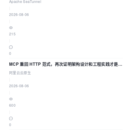
Asia 2026 主题演讲！
Apache SeaTunnel
|
2026-08-06
|
215
|
0
MCP 重回 HTTP 范式，再次证明架构设计和工程实践才是稀
缺资源
阿里云云原生
|
2026-08-06
|
600
|
0