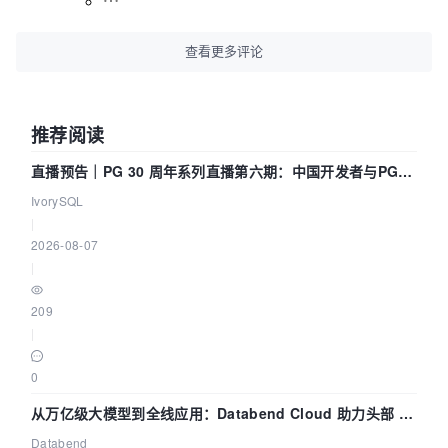
查看更多评论
推荐阅读
直播预告｜PG 30 周年系列直播第六期：中国开发者与PG内
核——我们改得动吗？我们贡献了什么？
IvorySQL
|
2026-08-07
|
209
|
0
从万亿级大模型到全线应用：Databend Cloud 助力头部 AI
企业构建全链路 Trace 数据管道
Databend