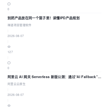
0
别把产品放在同一个篮子里！读懂IPD产品规划
禅道项目管理软件
|
2026-08-07
|
127
|
0
阿里云 AI 网关 Serverless 新版公测：通过“AI Fallback”与
拓扑可视化构建 AI 流量治理底座
阿里云云原生
|
2026-08-07
|