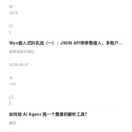
2415
|
0
Wyn嵌入式BI实战（一）：JSON API带参数接入，多租户数
据源配置指南 | 葡萄城技术团队
葡萄城技术团队
|
2026-08-07
|
159
|
0
如何给 AI Agent 挑一个靠谱的解析工具？
颖欣
|