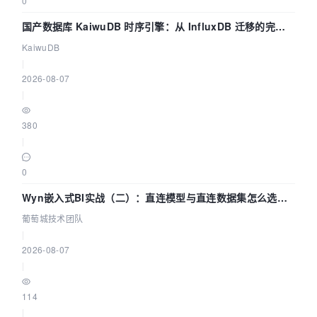
0
国产数据库 KaiwuDB 时序引擎：从 InfluxDB 迁移的完整
技术路径
KaiwuDB
|
2026-08-07
|
380
|
0
Wyn嵌入式BI实战（二）：直连模型与直连数据集怎么选，
参数为什么不生效？| 葡萄城技术团队
葡萄城技术团队
|
2026-08-07
|
114
|