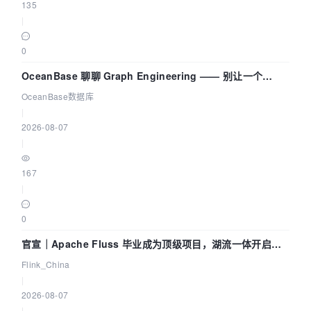
135
|
0
OceanBase 聊聊 Graph Engineering —— 别让一个
Agent 既当运动员又
OceanBase数据库
|
2026-08-07
|
167
|
0
官宣｜Apache Fluss 毕业成为顶级项目，湖流一体开启
Agentic Lake 全面实时化时代
Flink_China
|
2026-08-07
|