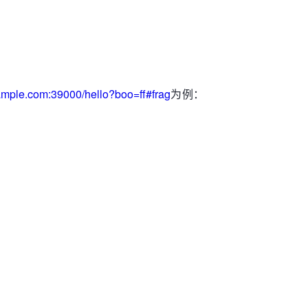
ample.com:39000/hello?boo=ff#frag
为例：