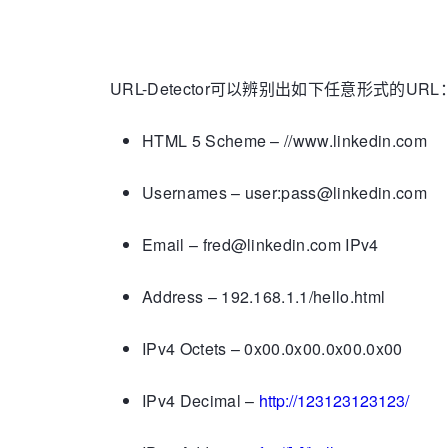
URL-Detector可以辨别出如下任意形式的URL
HTML 5 Scheme – //www.linkedin.com
Usernames – user:pass@linkedin.com
Email – fred@linkedin.com IPv4
Address – 192.168.1.1/hello.html
IPv4 Octets – 0x00.0x00.0x00.0x00
IPv4 Decimal –
http://123123123123/