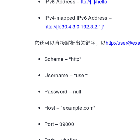
IPv6 Address –
ftp://[::]/hello
IPv4-mapped IPv6 Address –
http://[fe30:4:3:0:192.3.2.1]/
它还可以直接解析出关键字，以
http://user@ex
Scheme – "http"
Username – "user"
Password – null
Host – "example.com"
Port – 39000