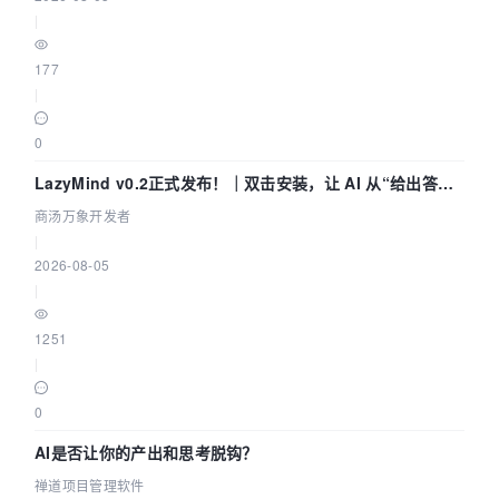
|
177
|
0
LazyMind v0.2正式发布！｜双击安装，让 AI 从“给出答案”
走到“完成交付”
商汤万象开发者
|
2026-08-05
|
1251
|
0
AI是否让你的产出和思考脱钩？
禅道项目管理软件