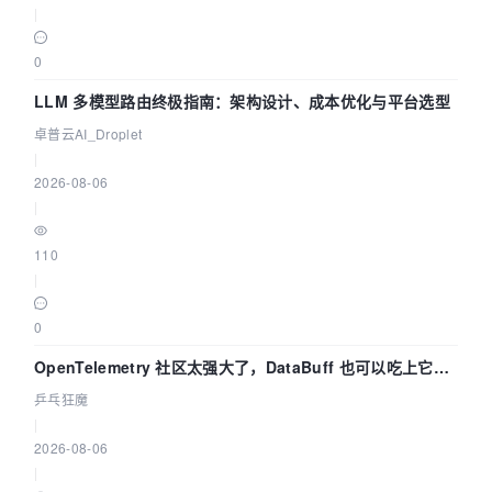
|
0
LLM 多模型路由终极指南：架构设计、成本优化与平台选型
卓普云AI_Droplet
|
2026-08-06
|
110
|
0
OpenTelemetry 社区太强大了，DataBuff 也可以吃上它的
eBPF 链路了
乒乓狂魔
|
2026-08-06
|