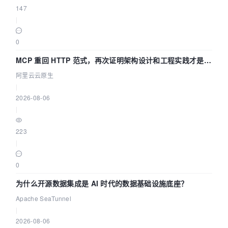
147
|
0
MCP 重回 HTTP 范式，再次证明架构设计和工程实践才是稀
缺资源
阿里云云原生
|
2026-08-06
|
223
|
0
为什么开源数据集成是 AI 时代的数据基础设施底座？
Apache SeaTunnel
|
2026-08-06