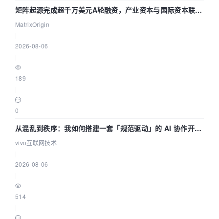
矩阵起源完成超千万美元A轮融资，产业资本与国际资本联手
押注企业级AI基础设施赛道
MatrixOrigin
|
2026-08-06
|
189
|
0
从混乱到秩序：我如何搭建一套「规范驱动」的 AI 协作开发
体系
vivo互联网技术
|
2026-08-06
|
514
|