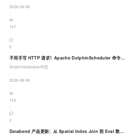
2026-08-06
|
137
|
0
不用手写 HTTP 请求！Apache DolphinScheduler 命令行
dsctl 两分钟上手
DolphinScheduler社区
|
2026-08-06
|
150
|
0
Databend 产品更新：从 Spatial Index Join 到 Eval 数据