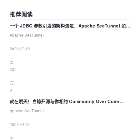
推荐阅读
一个 JDBC 参数引发的架构演进：Apache SeaTunnel 如何
解决数据同步中的“定时 Flush”难题
Apache SeaTunnel
|
2026-08-06
|
330
|
0
就在明天！白鲸开源与你相约 Community Over Code
Asia 2026 主题演讲！
Apache SeaTunnel
|
2026-08-06
|