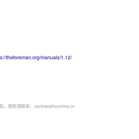
ps://theforeman.org/manuals/1.12/
系：oscbianji#oschina.cn