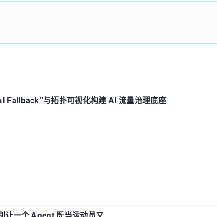
“AI Fallback”与拓扑可视化构建 AI 流量治理底座
 —— 别让一个 Agent 既当运动员又