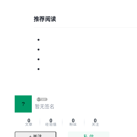
推荐阅读
?
暂无签名
0
0
0
0
文章
经验值
粉丝
关注
+ 关注
私 信