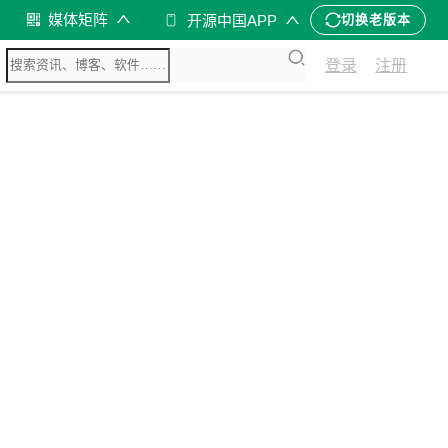
媒体矩阵
开源中国APP
切换老版本
登录
注册