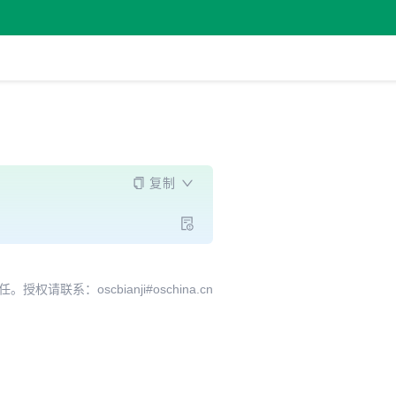
复制
系：oscbianji#oschina.cn