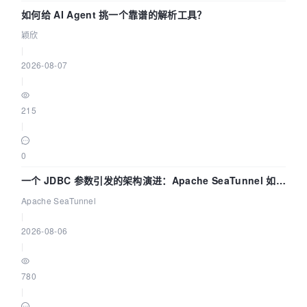
如何给 AI Agent 挑一个靠谱的解析工具？
颖欣
|
2026-08-07
|
215
|
0
一个 JDBC 参数引发的架构演进：Apache SeaTunnel 如何
解决数据同步中的“定时 Flush”难题
Apache SeaTunnel
|
2026-08-06
|
780
|