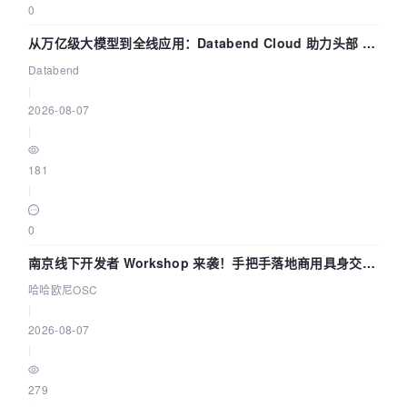
0
从万亿级大模型到全线应用：Databend Cloud 助力头部 AI
企业构建全链路 Trace 数据管道
Databend
|
2026-08-07
|
181
|
0
南京线下开发者 Workshop 来袭！手把手落地商用具身交互
智能 Agent 应用
哈哈欧尼OSC
|
2026-08-07
|
279