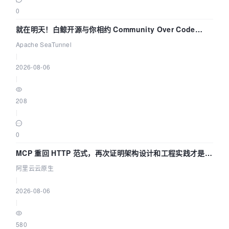
0
就在明天！白鲸开源与你相约 Community Over Code
Asia 2026 主题演讲！
Apache SeaTunnel
|
2026-08-06
|
208
|
0
MCP 重回 HTTP 范式，再次证明架构设计和工程实践才是稀
缺资源
阿里云云原生
|
2026-08-06
|
580