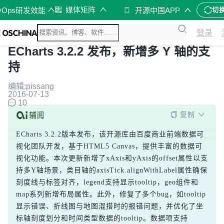
媒体矩阵
vOps研发效能
开源中国APP
切
登录
ECharts 3.2.2 发布，新增多 Y 轴的支
持
编辑:pissang
2016-07-13
10
复制
ECharts 3.2.2版本发布，该开源库由百度商业前端数据可
视化团队开发，基于HTML5 Canvas，提供丰富的数据可
视化功能。本次更新新增了xAxis和yAxis的offset属性以支
持多Y轴场景，类目轴的axisTick.alignWithLabel属性确保
刻度线与标签对齐，legend支持显示tooltip，geo组件和
map系列新增布局属性。此外，修复了多个bug，如tooltip
显示错误、折线图与地图混搭时的报错问题，并优化了坐
标轴刻度划分和时间类型数据的tooltip。数据项支持