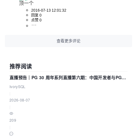
顶一个
2016-07-13 12:01:32
回复 0
点赞 0
查看更多评论
推荐阅读
直播预告｜PG 30 周年系列直播第六期：中国开发者与PG内
核——我们改得动吗？我们贡献了什么？
IvorySQL
|
2026-08-07
|
209
|