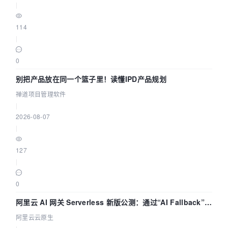
|
114
|
0
别把产品放在同一个篮子里！读懂IPD产品规划
禅道项目管理软件
|
2026-08-07
|
127
|
0
阿里云 AI 网关 Serverless 新版公测：通过“AI Fallback”与
拓扑可视化构建 AI 流量治理底座
阿里云云原生