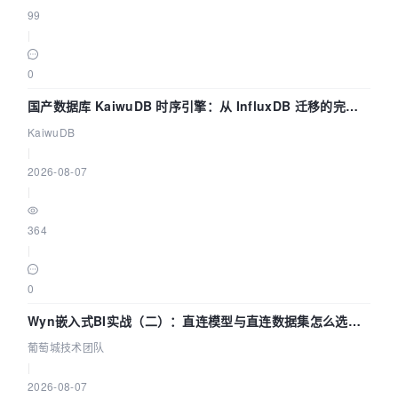
99
|
0
国产数据库 KaiwuDB 时序引擎：从 InfluxDB 迁移的完整
技术路径
KaiwuDB
|
2026-08-07
|
364
|
0
Wyn嵌入式BI实战（二）：直连模型与直连数据集怎么选，
参数为什么不生效？| 葡萄城技术团队
葡萄城技术团队
|
2026-08-07