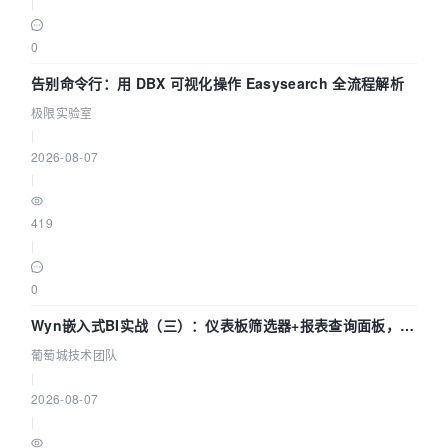
|
0
告别命令行：用 DBX 可视化操作 Easysearch 全流程解析
极限实验室
|
2026-08-07
|
419
|
0
Wyn嵌入式BI实战（三）：仪表板筛选器+报表查询面板，参
数联动全闭环
葡萄城技术团队
|
2026-08-07
|