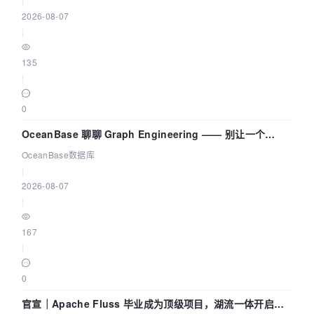
|
2026-08-07
|
135
|
0
OceanBase 聊聊 Graph Engineering —— 别让一个
Agent 既当运动员又
OceanBase数据库
|
2026-08-07
|
167
|
0
官宣｜Apache Fluss 毕业成为顶级项目，湖流一体开启