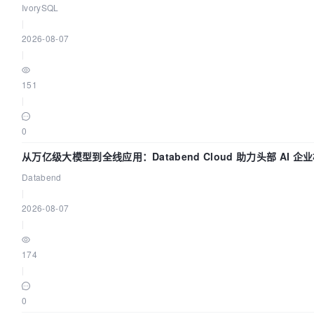
动吗？我们贡献了什么？
IvorySQL
|
2026-08-07
|
151
|
0
从万亿级大模型到全线应用：Databend Cloud 助力头部 AI 企
路 Trace 数据管道
Databend
|
2026-08-07
|
174
|
0