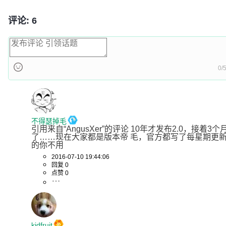
评论: 6
0/
不得瑟掉毛
引用来自“AngusXer”的评论 10年才发布2.0，接着3个月就
了……现在大家都是版本帝 毛，官方都写了每星期更
的你不用
2016-07-10 19:44:06
回复 0
点赞 0
kidfruit