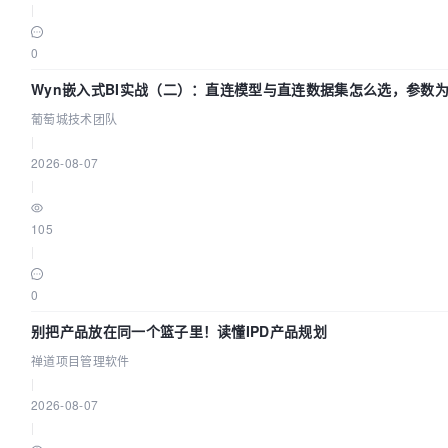
|
0
Wyn嵌入式BI实战（二）：直连模型与直连数据集怎么选，参数
效？| 葡萄城技术团队
葡萄城技术团队
|
2026-08-07
|
105
|
0
别把产品放在同一个篮子里！读懂IPD产品规划
禅道项目管理软件
|
2026-08-07
|