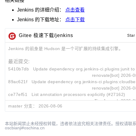
相关链接
Jenkins
的详细介绍：
点击查看
Jenkins
的下载地址：
点击下载
Gitee 极速下载/jenkins
Star
Jenkins 的前身是 Hudson 是一个可扩展的持续集成引擎。
最近提交:
5410b7db
Update dependency org.jenkins-ci.plugins:junit to 
renovate[bot]
2026-0
89ac621f
Update dependency org.jenkins-ci.plugins:cloudbee
renovate[bot]
2026-0
ce77ef51
List annotation processors explicitly (#27162)
Tim Jacomb
2026-0
master 分支：
2026-08-06
本站新闻禁止未经授权转载，违者依法追究相关法律责任。授权请联
oscbianji#oschina.cn