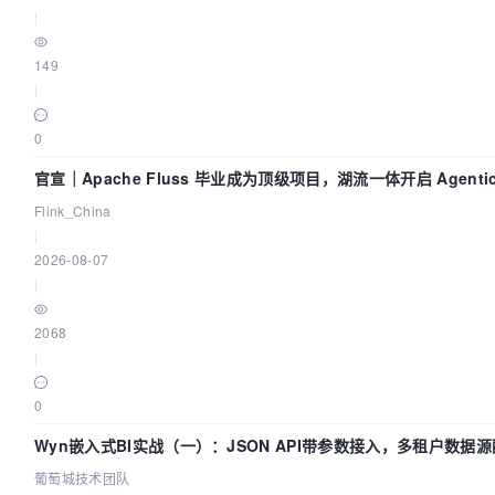
|
149
|
0
官宣｜Apache Fluss 毕业成为顶级项目，湖流一体开启 Agentic 
面实时化时代
Flink_China
|
2026-08-07
|
2068
|
0
Wyn嵌入式BI实战（一）：JSON API带参数接入，多租户数据源
葡萄城技术团队
葡萄城技术团队