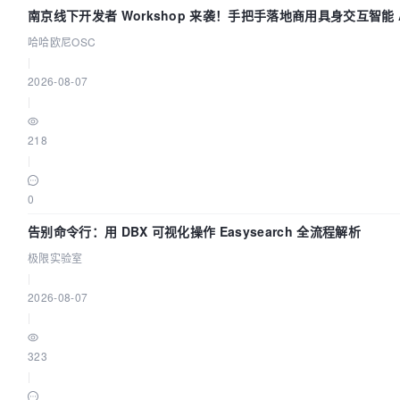
南京线下开发者 Workshop 来袭！手把手落地商用具身交互智能 A
用
哈哈欧尼OSC
|
2026-08-07
|
218
|
0
告别命令行：用 DBX 可视化操作 Easysearch 全流程解析
极限实验室
|
2026-08-07
|
323
|