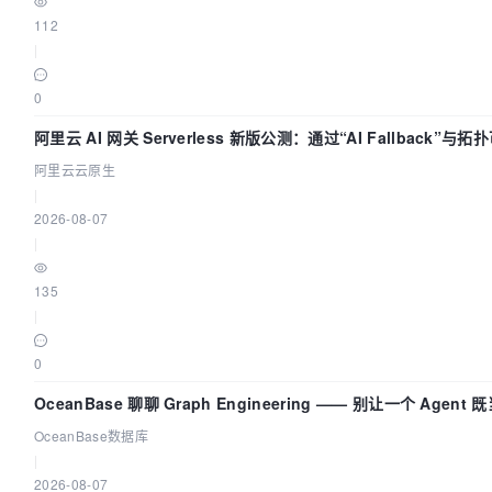
112
|
0
阿里云 AI 网关 Serverless 新版公测：通过“AI Fallback”与
建 AI 流量治理底座
阿里云云原生
|
2026-08-07
|
135
|
0
OceanBase 聊聊 Graph Engineering —— 别让一个 Agen
OceanBase数据库
|
2026-08-07