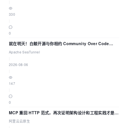
|
330
|
0
就在明天！白鲸开源与你相约 Community Over Code
Asia 2026 主题演讲！
Apache SeaTunnel
|
2026-08-06
|
147
|
0
MCP 重回 HTTP 范式，再次证明架构设计和工程实践才是稀
缺资源
阿里云云原生
|