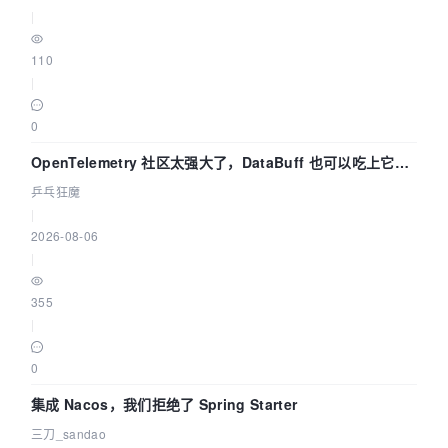
|
110
|
0
OpenTelemetry 社区太强大了，DataBuff 也可以吃上它的
eBPF 链路了
乒乓狂魔
|
2026-08-06
|
355
|
0
集成 Nacos，我们拒绝了 Spring Starter
三刀_sandao