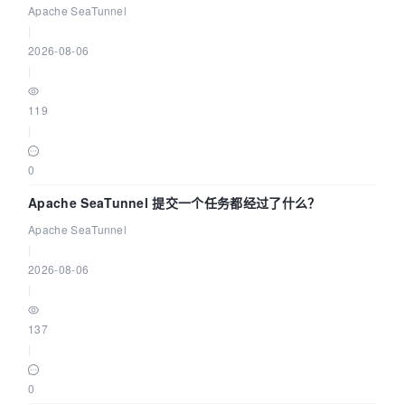
Community Over Code Asia 2026
Apache SeaTunnel
|
2026-08-06
|
119
|
0
Apache SeaTunnel 提交一个任务都经过了什么？
Apache SeaTunnel
|
2026-08-06
|
137
|
0