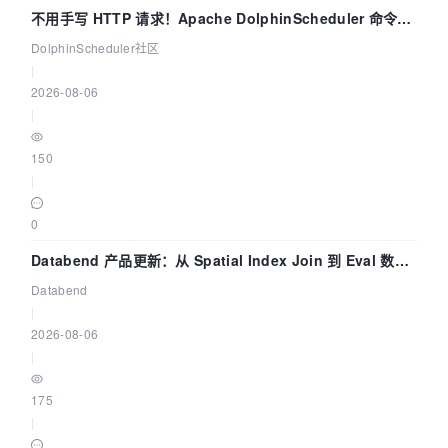
不用手写 HTTP 请求！Apache DolphinScheduler 命令行
dsctl 两分钟上手
DolphinScheduler社区
|
2026-08-06
|
150
|
0
Databend 产品更新：从 Spatial Index Join 到 Eval 数据
管道
Databend
|
2026-08-06
|
175
|