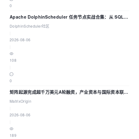
0
Apache DolphinScheduler 任务节点实战合集：从 SQL、
DataX 到 Spark、Flink 一次配置全打通
DolphinScheduler社区
|
2026-08-06
|
108
|
0
矩阵起源完成超千万美元A轮融资，产业资本与国际资本联手
押注企业级AI基础设施赛道
MatrixOrigin
|
2026-08-06
|
189