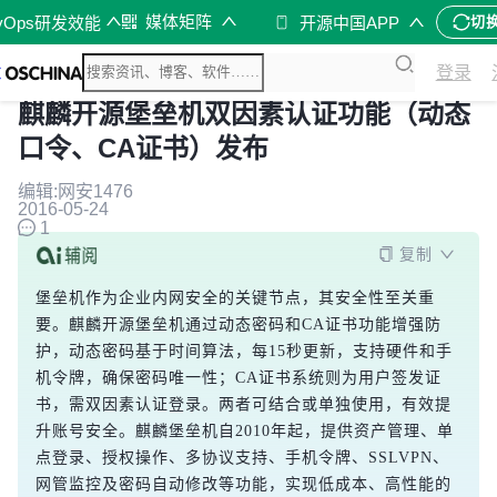
媒体矩阵
vOps研发效能
开源中国APP
切
登录
麒麟开源堡垒机双因素认证功能（动态
口令、CA证书）发布
编辑:网安1476
2016-05-24
1
复制
堡垒机作为企业内网安全的关键节点，其安全性至关重
要。麒麟开源堡垒机通过动态密码和CA证书功能增强防
护，动态密码基于时间算法，每15秒更新，支持硬件和手
机令牌，确保密码唯一性；CA证书系统则为用户签发证
书，需双因素认证登录。两者可结合或单独使用，有效提
升账号安全。麒麟堡垒机自2010年起，提供资产管理、单
点登录、授权操作、多协议支持、手机令牌、SSLVPN、
网管监控及密码自动修改等功能，实现低成本、高性能的