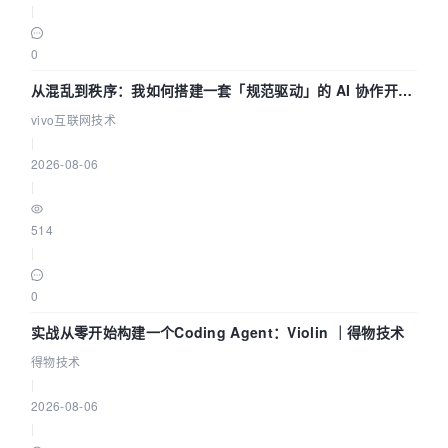
|
0
从混乱到秩序：我如何搭建一套「规范驱动」的 AI 协作开发
体系
vivo互联网技术
|
2026-08-06
|
514
|
0
实战从零开始构建一个Coding Agent：Violin ｜得物技术
得物技术
|
2026-08-06
|