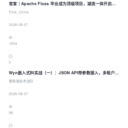
官宣｜Apache Fluss 毕业成为顶级项目，湖流一体开启
Agentic Lake 全面实时化时代
Flink_China
|
2026-08-07
|
1604
|
0
Wyn嵌入式BI实战（一）：JSON API带参数接入，多租户数
据源配置指南 | 葡萄城技术团队
葡萄城技术团队
|
2026-08-07
|
98
|