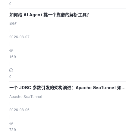
0
如何给 AI Agent 挑一个靠谱的解析工具？
颖欣
|
2026-08-07
|
169
|
0
一个 JDBC 参数引发的架构演进：Apache SeaTunnel 如何
解决数据同步中的“定时 Flush”难题
Apache SeaTunnel
|
2026-08-06
|
739