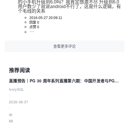
的小手机升级到6.0吗？我肯定感激不尽 升级到6.0
用户数少了就说android不行了，这是什么逻辑，有
个毛线的关系
2016-05-27 20:09:11
回复 0
点赞 0
查看更多评论
推荐阅读
直播预告｜PG 30 周年系列直播第六期：中国开发者与PG内
核——我们改得动吗？我们贡献了什么？
IvorySQL
|
2026-08-07
|
88
|