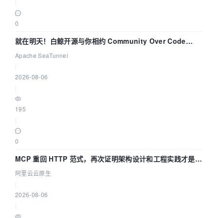
|
0
就在明天！白鲸开源与你相约 Community Over Code
Asia 2026 主题演讲！
Apache SeaTunnel
|
2026-08-06
|
195
|
0
MCP 重回 HTTP 范式，再次证明架构设计和工程实践才是稀
缺资源
阿里云云原生
|
2026-08-06
|