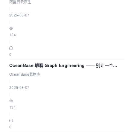
拓扑可视化构建 AI 流量治理底座
阿里云云原生
|
2026-08-07
|
124
|
0
OceanBase 聊聊 Graph Engineering —— 别让一个
Agent 既当运动员又
OceanBase数据库
|
2026-08-07
|
134
|
0