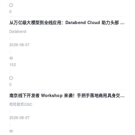
0
从万亿级大模型到全线应用：Databend Cloud 助力头部 AI
企业构建全链路 Trace 数据管道
Databend
|
2026-08-07
|
152
|
0
南京线下开发者 Workshop 来袭！手把手落地商用具身交互
智能 Agent 应用
哈哈欧尼OSC
|
2026-08-07
|