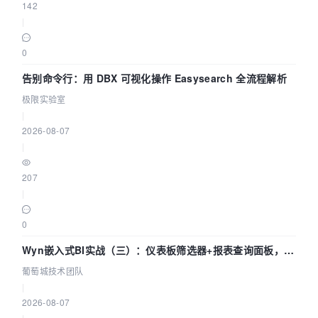
142
|
0
告别命令行：用 DBX 可视化操作 Easysearch 全流程解析
极限实验室
|
2026-08-07
|
207
|
0
Wyn嵌入式BI实战（三）：仪表板筛选器+报表查询面板，参
数联动全闭环
葡萄城技术团队
|
2026-08-07
|