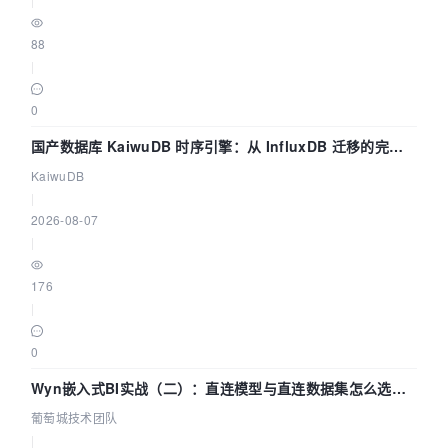
88
|
0
国产数据库 KaiwuDB 时序引擎：从 InfluxDB 迁移的完整
技术路径
KaiwuDB
|
2026-08-07
|
176
|
0
Wyn嵌入式BI实战（二）：直连模型与直连数据集怎么选，
参数为什么不生效？| 葡萄城技术团队
葡萄城技术团队
|