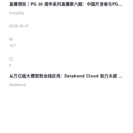
直播预告｜PG 30 周年系列直播第六期：中国开发者与PG内
核——我们改得动吗？我们贡献了什么？
IvorySQL
|
2026-08-07
|
127
|
0
从万亿级大模型到全线应用：Databend Cloud 助力头部 AI
企业构建全链路 Trace 数据管道
Databend
|
2026-08-07
|
154
|