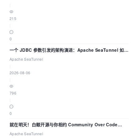
|
215
|
0
一个 JDBC 参数引发的架构演进：Apache SeaTunnel 如何
解决数据同步中的“定时 Flush”难题
Apache SeaTunnel
|
2026-08-06
|
796
|
0
就在明天！白鲸开源与你相约 Community Over Code
Asia 2026 主题演讲！
Apache SeaTunnel