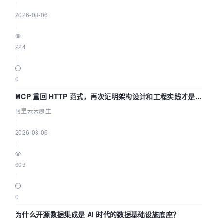
|
2026-08-06
|
224
|
0
MCP 重回 HTTP 范式，再次证明架构设计和工程实践才是稀
缺资源
阿里云云原生
|
2026-08-06
|
609
|
0
为什么开源数据集成是 AI 时代的数据基础设施底座？