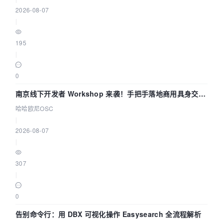
2026-08-07
|
195
|
0
南京线下开发者 Workshop 来袭！手把手落地商用具身交互
智能 Agent 应用
哈哈欧尼OSC
|
2026-08-07
|
307
|
0
告别命令行：用 DBX 可视化操作 Easysearch 全流程解析