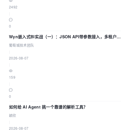
2492
|
0
Wyn嵌入式BI实战（一）：JSON API带参数接入，多租户数
据源配置指南 | 葡萄城技术团队
葡萄城技术团队
|
2026-08-07
|
159
|
0
如何给 AI Agent 挑一个靠谱的解析工具？
颖欣
|
2026-08-07