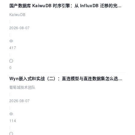
国产数据库 KaiwuDB 时序引擎：从 InfluxDB 迁移的完整
技术路径
KaiwuDB
|
2026-08-07
|
417
|
0
Wyn嵌入式BI实战（二）：直连模型与直连数据集怎么选，
参数为什么不生效？| 葡萄城技术团队
葡萄城技术团队
|
2026-08-07
|
114
|