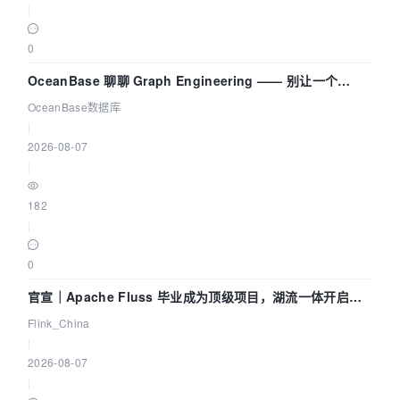
|
0
OceanBase 聊聊 Graph Engineering —— 别让一个
Agent 既当运动员又
OceanBase数据库
|
2026-08-07
|
182
|
0
官宣｜Apache Fluss 毕业成为顶级项目，湖流一体开启
Agentic Lake 全面实时化时代
Flink_China
|
2026-08-07
|