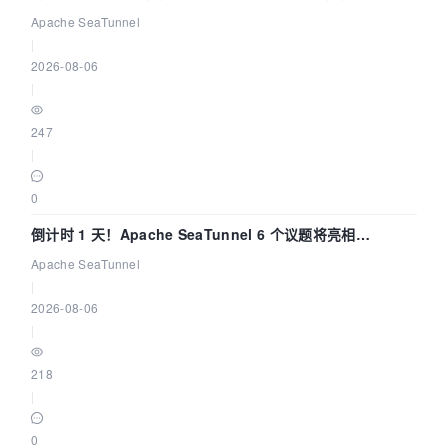
Apache SeaTunnel
|
2026-08-06
|
247
|
0
倒计时 1 天！Apache SeaTunnel 6 个议题将亮相
Community Over Code Asia 2026
Apache SeaTunnel
|
2026-08-06
|
218
|
0