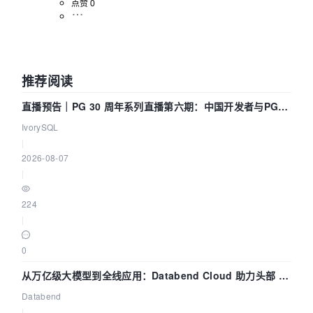
点赞 0
推荐阅读
直播预告｜PG 30 周年系列直播第六期：中国开发者与PG内
核——我们改得动吗？我们贡献了什么？
IvorySQL
|
2026-08-07
|
224
|
0
从万亿级大模型到全线应用：Databend Cloud 助力头部 AI
企业构建全链路 Trace 数据管道
Databend
|