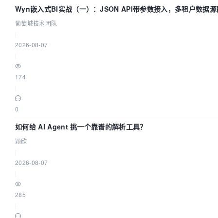
Wyn嵌入式BI实战（一）：JSON API带参数接入，多租户数据源
葡萄城技术团队
葡萄城技术团队
|
2026-08-07
|
174
|
0
如何给 AI Agent 挑一个靠谱的解析工具？
颖欣
|
2026-08-07
|
285
|