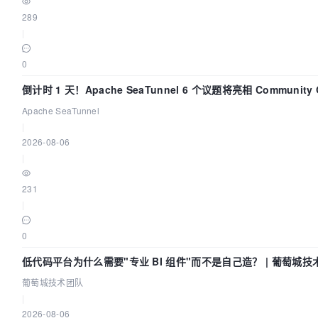
289
|
0
倒计时 1 天！Apache SeaTunnel 6 个议题将亮相 Community O
Asia 2026
Apache SeaTunnel
|
2026-08-06
|
231
|
0
低代码平台为什么需要"专业 BI 组件"而不是自己造？ | 葡萄城技
葡萄城技术团队
|
2026-08-06