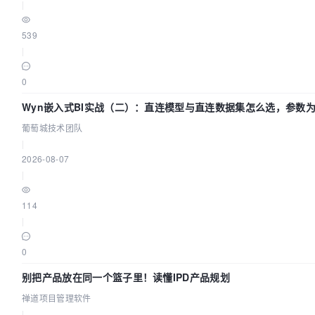
|
539
|
0
Wyn嵌入式BI实战（二）：直连模型与直连数据集怎么选，参数
效？| 葡萄城技术团队
葡萄城技术团队
|
2026-08-07
|
114
|
0
别把产品放在同一个篮子里！读懂IPD产品规划
禅道项目管理软件
|