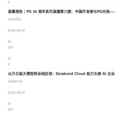
0
直播预告｜PG 30 周年系列直播第六期：中国开发者与PG内核—
动吗？我们贡献了什么？
IvorySQL
|
2026-08-07
|
341
|
0
从万亿级大模型到全线应用：Databend Cloud 助力头部 AI 
Trace 数据管道
Databend
|
2026-08-07
|
281
|