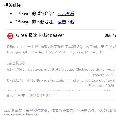
相关链接
DBeaver
的详细介绍：
点击查看
DBeaver
的下载地址：
点击下载
Gitee 极速下载/dbeaver
Star 4
DBeaver 是一个通用的数据库管理工具和 SQL 客户端，支持 MyS
PostgreSQL, Oracle, DB2, MSSQL, Sybase, Mimer, HS
最近提交:
e17479d0
dbeaver/pro#9445 Update Clickhouse driver vers
Elizabeth
2026-
0791f176
#41546 Fix shortcuts in find and replace overlay 
Elizabeth
2026-
4430cc8c
Dbeaver/pro#9259 redshift add schema visibility su
devel 分支：
2026-07-24
Solovev Anton
2026-
本站新闻禁止未经授权转载，违者依法追究相关法律责任。授权请联
oscbianji#oschina.cn