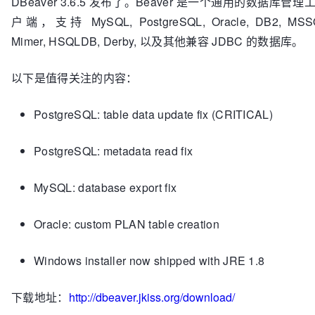
DBeaver 3.6.5 发布了。Beaver 是一个通用的数据库管理工
户端，支持 MySQL, PostgreSQL, Oracle, DB2, MSSQ
Mimer, HSQLDB, Derby, 以及其他兼容 JDBC 的数据库。
以下是值得关注的内容：
PostgreSQL: table data update fix (CRITICAL)
PostgreSQL: metadata read fix
MySQL: database export fix
Oracle: custom PLAN table creation
Windows installer now shipped with JRE 1.8
下载地址：
http://dbeaver.jkiss.org/download/