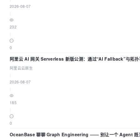
2026-08-07
|
232
|
0
阿里云 AI 网关 Serverless 新版公测：通过“AI Fallback”与
AI 流量治理底座
阿里云云原生
|
2026-08-07
|
185
|
0
OceanBase 聊聊 Graph Engineering —— 别让一个 Agen