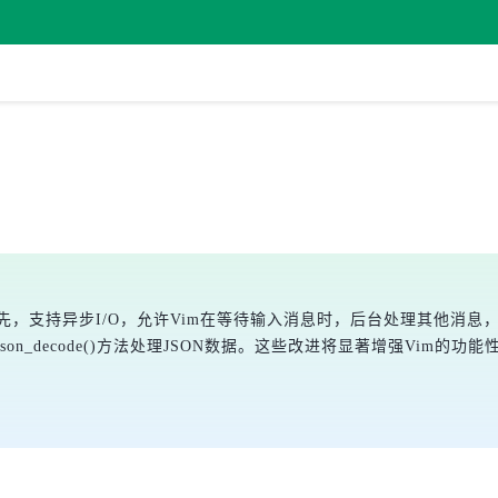
首先，支持异步I/O，允许Vim在等待输入消息时，后台处理其他消息
和json_decode()方法处理JSON数据。这些改进将显著增强Vim的功