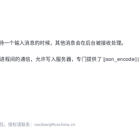
在等待一个输入消息的时候，其他消息会在后台被接收处理。
进程间的
通信
，
允许
写入
服务器
，专门提供了 |json_encode()
系：oscbianji#oschina.cn