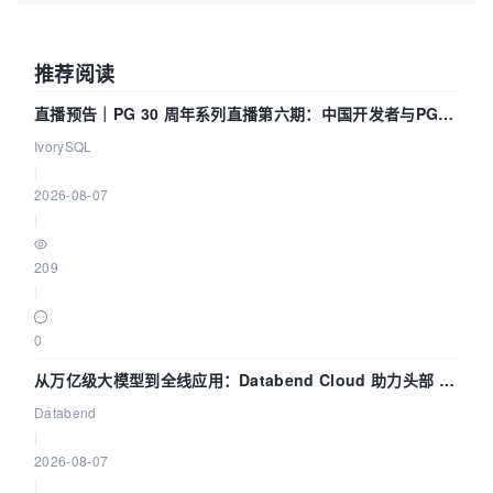
推荐阅读
直播预告｜PG 30 周年系列直播第六期：中国开发者与PG内
核——我们改得动吗？我们贡献了什么？
IvorySQL
|
2026-08-07
|
209
|
0
从万亿级大模型到全线应用：Databend Cloud 助力头部 AI
企业构建全链路 Trace 数据管道
Databend
|
2026-08-07
|