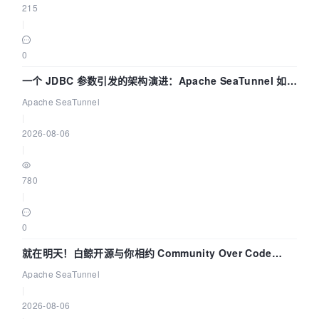
215
|
0
一个 JDBC 参数引发的架构演进：Apache SeaTunnel 如何
解决数据同步中的“定时 Flush”难题
Apache SeaTunnel
|
2026-08-06
|
780
|
0
就在明天！白鲸开源与你相约 Community Over Code
Asia 2026 主题演讲！
Apache SeaTunnel
|
2026-08-06