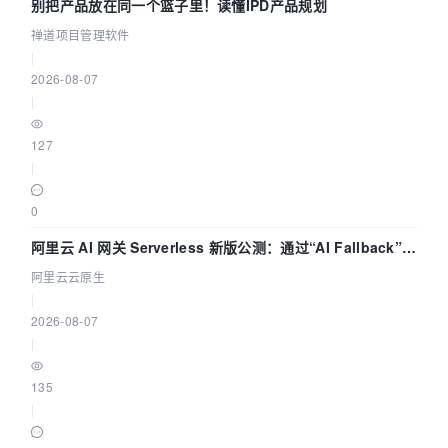
别把产品放在同一个篮子里！读懂IPD产品规划
禅道项目管理软件
|
2026-08-07
|
127
|
0
阿里云 AI 网关 Serverless 新版公测：通过“AI Fallback”与
拓扑可视化构建 AI 流量治理底座
阿里云云原生
|
2026-08-07
|
135
|