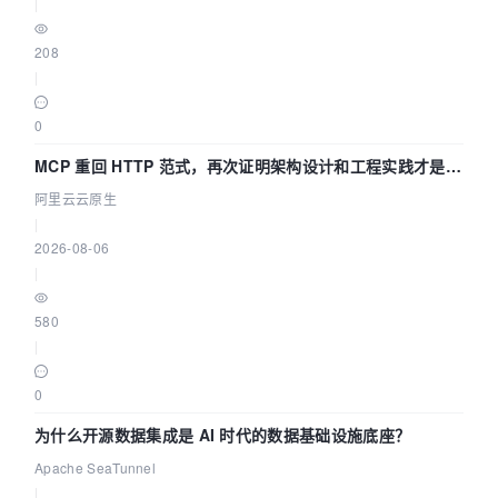
|
208
|
0
MCP 重回 HTTP 范式，再次证明架构设计和工程实践才是稀
缺资源
阿里云云原生
|
2026-08-06
|
580
|
0
为什么开源数据集成是 AI 时代的数据基础设施底座？
Apache SeaTunnel
|