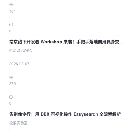
181
|
0
南京线下开发者 Workshop 来袭！手把手落地商用具身交互
智能 Agent 应用
哈哈欧尼OSC
|
2026-08-07
|
279
|
0
告别命令行：用 DBX 可视化操作 Easysearch 全流程解析
极限实验室
|