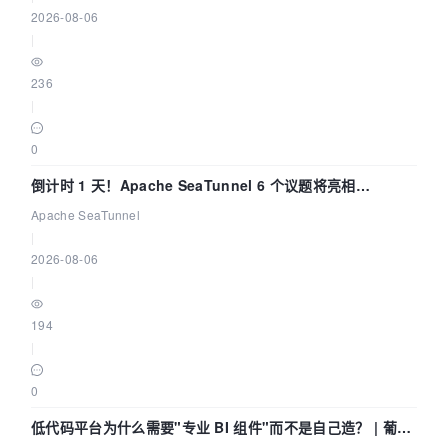
2026-08-06
|
236
|
0
倒计时 1 天！Apache SeaTunnel 6 个议题将亮相
Community Over Code Asia 2026
Apache SeaTunnel
|
2026-08-06
|
194
|
0
低代码平台为什么需要"专业 BI 组件"而不是自己造？ | 葡萄