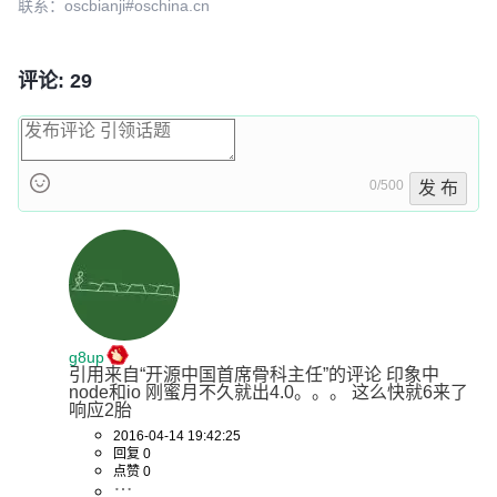
联系：oscbianji#oschina.cn
评论: 29
0/500
发 布
g8up
引用来自“开源中国首席骨科主任”的评论 印象中
node和io 刚蜜月不久就出4.0。。。 这么快就6来了 
响应2胎
2016-04-14 19:42:25
回复 0
点赞 0