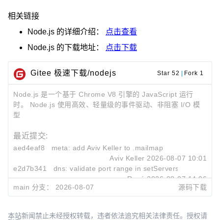
相关链接
Node.js
的详细介绍：
点击查看
Node.js
的下载地址：
点击下载
Gitee 极速下载/nodejs
Star 52
|
Fork 1
Node.js 是一个基于 Chrome V8 引擎的 JavaScript 运行
时。 Node.js 使用高效、轻量级的事件驱动、非阻塞 I/O 模
型
最近提交:
aed4eaf8
meta: add Aviv Keller to
.mailmap
Aviv Keller
2026-08-07 10:01
e2d7b341
dns: validate port range in
setServers()
René
2026-08-07 14:06
main 分支：
2026-08-07
源码下载
e43bedc4
doc: remove usage of
util.inherits
Augustin Mauroy
2026-08-07 11:29
本站新闻禁止未经授权转载，违者依法追究相关法律责任。授权请