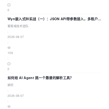
0
Wyn嵌入式BI实战（一）：JSON API带参数接入，多租户数
据源配置指南 | 葡萄城技术团队
葡萄城技术团队
|
2026-08-07
|
159
|
0
如何给 AI Agent 挑一个靠谱的解析工具？
颖欣
|
2026-08-07
|