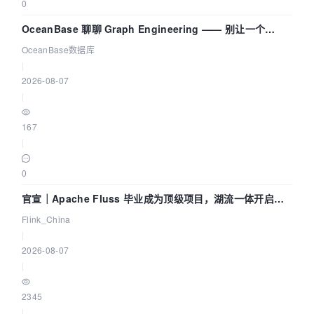
0
OceanBase 聊聊 Graph Engineering —— 别让一个
Agent 既当运动员又
OceanBase数据库
|
2026-08-07
|
167
|
0
官宣｜Apache Fluss 毕业成为顶级项目，湖流一体开启
Agentic Lake 全面实时化时代
Flink_China
|
2026-08-07
|
2345
|