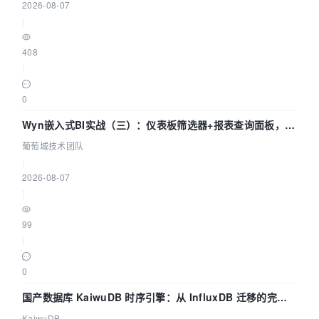
2026-08-07
|
408
|
0
Wyn嵌入式BI实战（三）：仪表板筛选器+报表查询面板，参
数联动全闭环
葡萄城技术团队
|
2026-08-07
|
99
|
0
国产数据库 KaiwuDB 时序引擎：从 InfluxDB 迁移的完整
技术路径
KaiwuDB