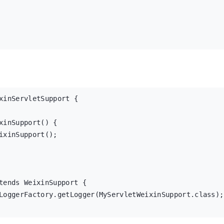
xinServletSupport {

xinSupport() {

ixinSupport();

tends WeixinSupport {

g(TextReqMsg msg) {

LoggerFactory.getLogger(MyServletWeixinSupport.class);

tent();

容:{}", content);
