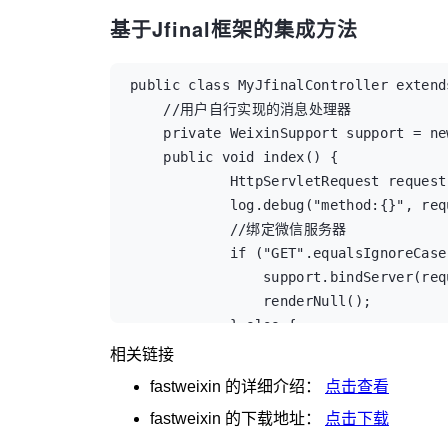
            return new TextMsg("服务
        return "myToken";

基于Jfinal框架的集成方法
        }

    }

        /*1.1版本新增，重写父类方法，加
    @Override

         *不是必须的，上面的方法是统一
    protected BaseMsg handleTextMsg(Te
public class MyJfinalController extend
         *这个机制就是为了应对这种情况，每个
        String content = msg.getContent
    //用户自行实现的消息处理器

         */

        log.debug("用户发送到服务器的内容:{}
    private WeixinSupport support = ne
        @Override

        return new TextMsg("服务器回复
    public void index() {

        protected List<MessageHandle> 
    }

            HttpServletRequest request
                List<MessageHandle> ha
}
            log.debug("method:{}", req
                handles.add(new MyMess
            //绑定微信服务器

                return handles;

            if ("GET".equalsIgnoreCase
        }

                support.bindServer(req
        //1.1版本新增，重写父类方法，加
                renderNull();

        @Override

            } else {

        protected List<EventHandle> in
                //处理消息

相关链接
                List<EventHandle> hand
                renderText(support.pro
fastweixin
的详细介绍：
点击查看
                handles.add(new MyEvent
            }

fastweixin
的下载地址：
点击下载
                return handles;

        }

        }

}