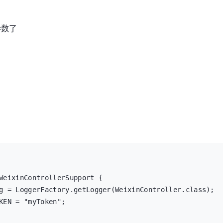
参数了
WeixinControllerSupport {

g = LoggerFactory.getLogger(WeixinController.class);

KEN = "myToken";
