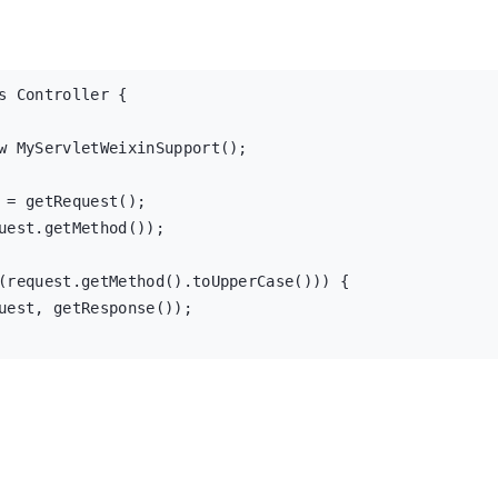
器回复用户消息!");

入自定义微信消息处理器

处理所有的文本消息，如果业务觉复杂，上面的会显得比较乱

xtReqMsg msg) {

s Controller {

MessageHandle就是一个业务，只处理指定的那部分消息

();

", content);

w MyServletWeixinSupport();

用户消息!");

initMessageHandles() {

 = getRequest();

ndles = new ArrayList<MessageHandle>();

uest.getMethod());

ageHandle());

(request.getMethod().toUpperCase())) {

uest, getResponse());

入自定义微信事件处理器，同上

itEventHandles() {

les = new ArrayList<EventHandle>();

cessRequest(request), "text/xml");

Handle());
