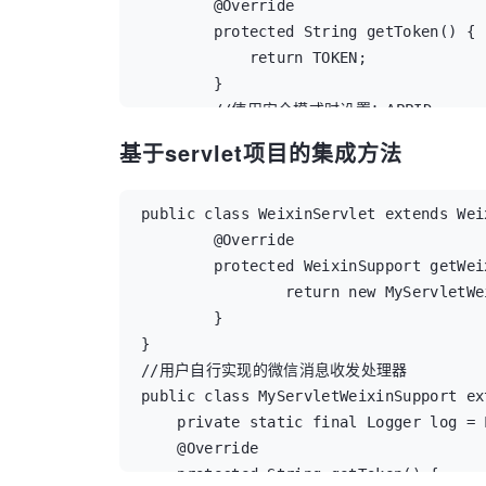
        @Override

        protected String getToken() {

            return TOKEN;

        }

        //使用安全模式时设置：APPID

        @Override

基于servlet项目的集成方法
        protected String getAppId() {

            return null;

        }

public class WeixinServlet extends Wei
        //使用安全模式时设置：密钥

        @Override

        @Override

        protected WeixinSupport getWei
        protected String getAESKey() {

                return new MyServletWe
            return null;

        }

        }

}

        //重写父类方法，处理对应的微信消息

//用户自行实现的微信消息收发处理器

        @Override

public class MyServletWeixinSupport ex
        protected BaseMsg handleTextMs
    private static final Logger log = 
            String content = msg.getCon
    @Override

            log.debug("用户发送到服务器的内
    protected String getToken() {
