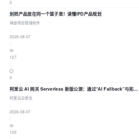
0
别把产品放在同一个篮子里！读懂IPD产品规划
禅道项目管理软件
|
2026-08-07
|
127
|
0
阿里云 AI 网关 Serverless 新版公测：通过“AI Fallback”与拓扑
可视化构建 AI 流量治理底座
阿里云云原生
|
2026-08-07
|
135
|