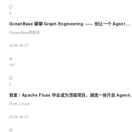
0
OceanBase 聊聊 Graph Engineering —— 别让一个 Agent 既
当运动员又
OceanBase数据库
|
2026-08-07
|
167
|
0
官宣｜Apache Fluss 毕业成为顶级项目，湖流一体开启 Agenti
Lake 全面实时化时代
Flink_China
|
2026-08-07
|