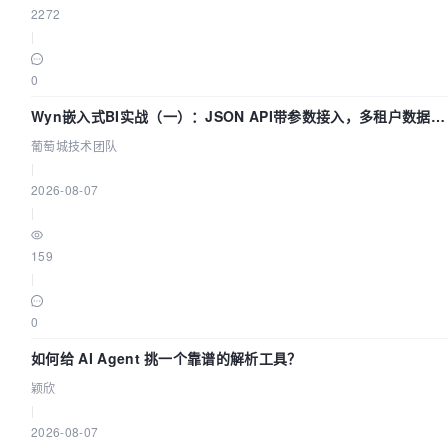
2272
|
0
Wyn嵌入式BI实战（一）：JSON API带参数接入，多租户数据源
配置指南 | 葡萄城技术团队
葡萄城技术团队
|
2026-08-07
|
159
|
0
如何给 AI Agent 挑一个靠谱的解析工具？
颖欣
|
2026-08-07