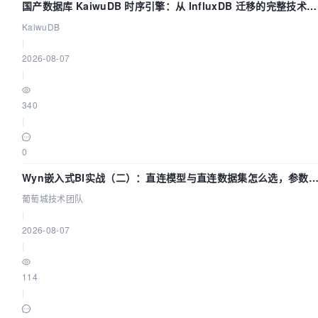
国产数据库 KaiwuDB 时序引擎：从 InfluxDB 迁移的完整技术路
径
KaiwuDB
|
2026-08-07
|
340
|
0
Wyn嵌入式BI实战（二）：直连模型与直连数据集怎么选，参数
什么不生效？| 葡萄城技术团队
葡萄城技术团队
|
2026-08-07
|
114
|