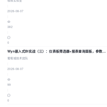
极限实验室
|
2026-08-07
|
382
|
0
Wyn嵌入式BI实战（三）：仪表板筛选器+报表查询面板，参数联
动全闭环
葡萄城技术团队
|
2026-08-07
|
99
|
0