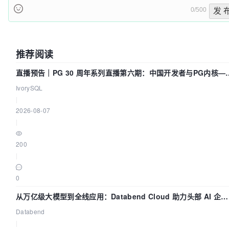
0/500
发 
推荐阅读
直播预告｜PG 30 周年系列直播第六期：中国开发者与PG内核—
我们改得动吗？我们贡献了什么？
IvorySQL
|
2026-08-07
|
200
|
0
从万亿级大模型到全线应用：Databend Cloud 助力头部 AI 企业
构建全链路 Trace 数据管道
Databend
|