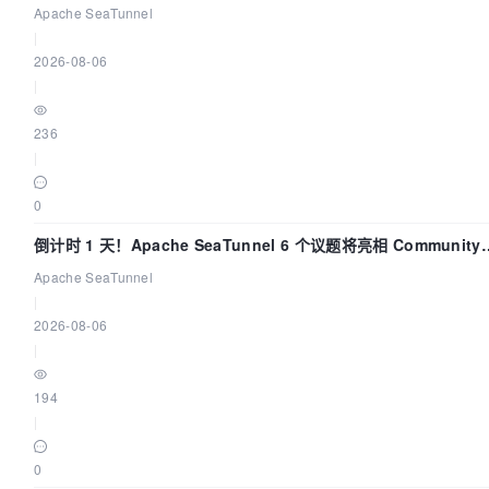
Apache SeaTunnel
|
2026-08-06
|
236
|
0
倒计时 1 天！Apache SeaTunnel 6 个议题将亮相 Community
Over Code Asia 2026
Apache SeaTunnel
|
2026-08-06
|
194
|
0