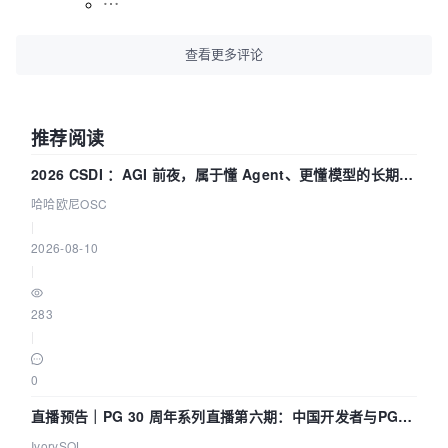
查看更多评论
推荐阅读
2026 CSDI ：AGI 前夜，属于懂 Agent、更懂模型的长期深
耕企业
哈哈欧尼OSC
|
2026-08-10
|
283
|
0
直播预告｜PG 30 周年系列直播第六期：中国开发者与PG内
核——我们改得动吗？我们贡献了什么？
IvorySQL