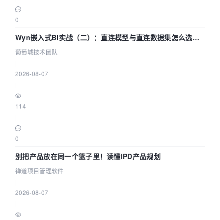
0
Wyn嵌入式BI实战（二）：直连模型与直连数据集怎么选，
参数为什么不生效？| 葡萄城技术团队
葡萄城技术团队
|
2026-08-07
|
114
|
0
别把产品放在同一个篮子里！读懂IPD产品规划
禅道项目管理软件
|
2026-08-07
|