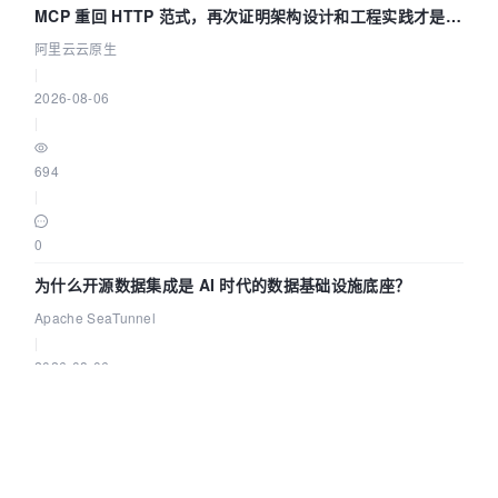
MCP 重回 HTTP 范式，再次证明架构设计和工程实践才是稀
缺资源
阿里云云原生
|
2026-08-06
|
694
|
0
为什么开源数据集成是 AI 时代的数据基础设施底座？
Apache SeaTunnel
|
2026-08-06
|
247
|