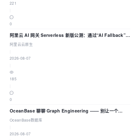
221
|
0
阿里云 AI 网关 Serverless 新版公测：通过“AI Fallback”与
拓扑可视化构建 AI 流量治理底座
阿里云云原生
|
2026-08-07
|
185
|
0
OceanBase 聊聊 Graph Engineering —— 别让一个
Agent 既当运动员又
OceanBase数据库
|
2026-08-07