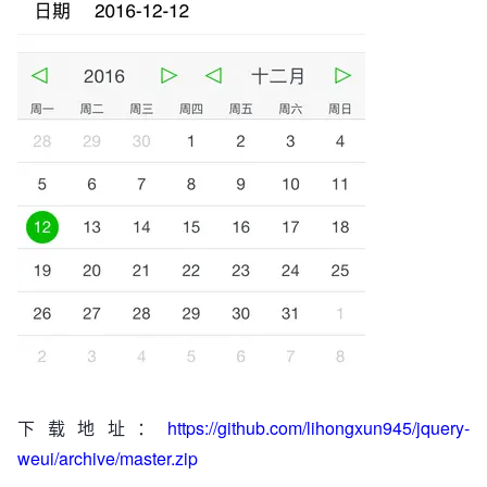
下载地址：
https://github.com/lihongxun945/jquery-
weui/archive/master.zip