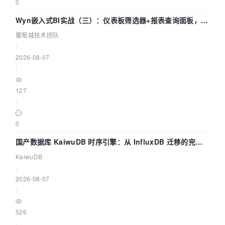
0
Wyn嵌入式BI实战（三）：仪表板筛选器+报表查询面板，参
数联动全闭环
葡萄城技术团队
|
2026-08-07
|
127
|
0
国产数据库 KaiwuDB 时序引擎：从 InfluxDB 迁移的完整
技术路径
KaiwuDB
|
2026-08-07
|
526
|