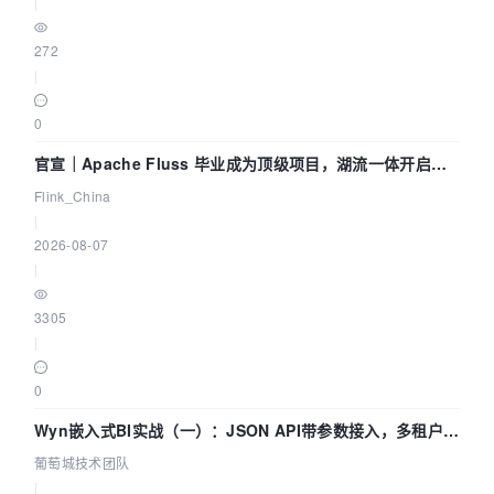
|
272
|
0
官宣｜Apache Fluss 毕业成为顶级项目，湖流一体开启
Agentic Lake 全面实时化时代
Flink_China
|
2026-08-07
|
3305
|
0
Wyn嵌入式BI实战（一）：JSON API带参数接入，多租户数
据源配置指南 | 葡萄城技术团队
葡萄城技术团队
|