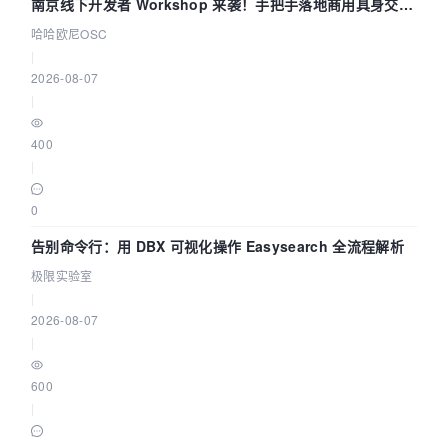
南京线下开发者 Workshop 来袭！手把手落地商用具身交互
智能 Agent 应用
哈哈欧尼OSC
|
2026-08-07
|
400
|
0
告别命令行：用 DBX 可视化操作 Easysearch 全流程解析
极限实验室
|
2026-08-07
|
600
|