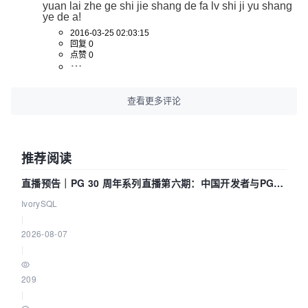
yuan lai zhe ge shi jie shang de fa lv shi ji yu shang 
ye de a!
2016-03-25 02:03:15
回复 0
点赞 0
查看更多评论
推荐阅读
直播预告｜PG 30 周年系列直播第六期：中国开发者与PG内
核——我们改得动吗？我们贡献了什么？
IvorySQL
|
2026-08-07
|
209
|