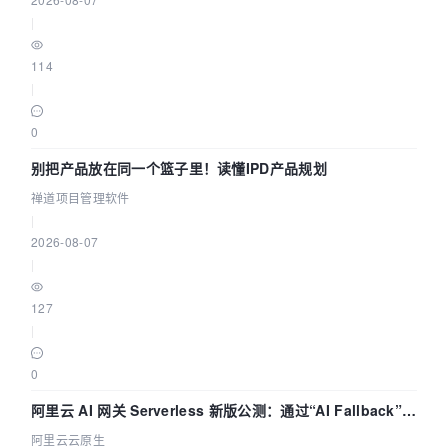
|
114
|
0
别把产品放在同一个篮子里！读懂IPD产品规划
禅道项目管理软件
|
2026-08-07
|
127
|
0
阿里云 AI 网关 Serverless 新版公测：通过“AI Fallback”与
拓扑可视化构建 AI 流量治理底座
阿里云云原生