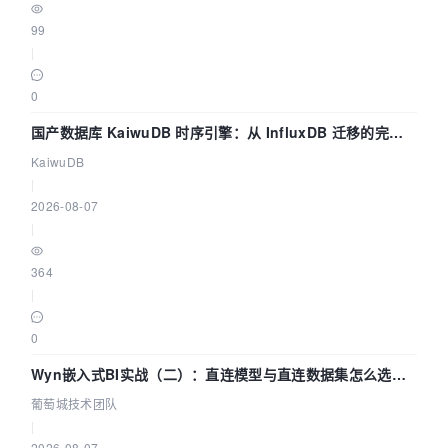
99
|
0
国产数据库 KaiwuDB 时序引擎：从 InfluxDB 迁移的完整
技术路径
KaiwuDB
|
2026-08-07
|
364
|
0
Wyn嵌入式BI实战（二）：直连模型与直连数据集怎么选，
参数为什么不生效？| 葡萄城技术团队
葡萄城技术团队
|
2026-08-07