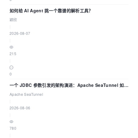
如何给 AI Agent 挑一个靠谱的解析工具？
颖欣
|
2026-08-07
|
215
|
0
一个 JDBC 参数引发的架构演进：Apache SeaTunnel 如何
解决数据同步中的“定时 Flush”难题
Apache SeaTunnel
|
2026-08-06
|
780
|