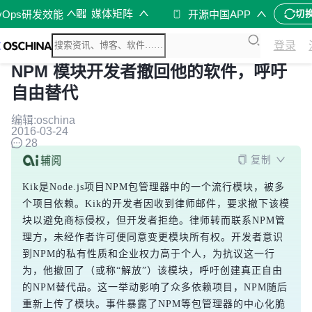
媒体矩阵
vOps研发效能
开源中国APP
切
登录
NPM 模块开发者撤回他的软件，呼吁
自由替代
编辑:oschina
2016-03-24
28
复制
Kik是Node.js项目NPM包管理器中的一个流行模块，被多
个项目依赖。Kik的开发者因收到律师邮件，要求撤下该模
块以避免商标侵权，但开发者拒绝。律师转而联系NPM管
理方，未经作者许可便同意变更模块所有权。开发者意识
到NPM的私有性质和企业权力高于个人，为抗议这一行
为，他撤回了（或称“解放”）该模块，呼吁创建真正自由
的NPM替代品。这一举动影响了众多依赖项目，NPM随后
重新上传了模块。事件暴露了NPM等包管理器的中心化脆