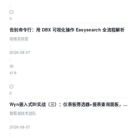
|
0
告别命令行：用 DBX 可视化操作 Easysearch 全流程解析
极限实验室
|
2026-08-07
|
419
|
0
Wyn嵌入式BI实战（三）：仪表板筛选器+报表查询面板，参
数联动全闭环
葡萄城技术团队
|
2026-08-07
|