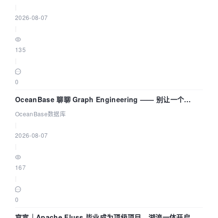
|
2026-08-07
|
135
|
0
OceanBase 聊聊 Graph Engineering —— 别让一个
Agent 既当运动员又
OceanBase数据库
|
2026-08-07
|
167
|
0
官宣｜Apache Fluss 毕业成为顶级项目，湖流一体开启