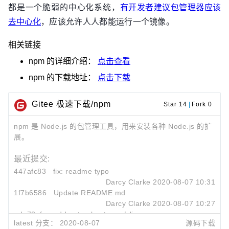
都是一个脆弱的中心化系统，
有开发者建议包管理器应该
去中心化
，应该允许人人都能运行一个镜像。
相关链接
npm
的详细介绍：
点击查看
npm
的下载地址：
点击下载
Gitee 极速下载/npm
Star 14
|
Fork 0
npm 是 Node.js 的包管理工具，用来安装各种 Node.js 的扩
展。
最近提交:
447afc83
fix: readme typo
Darcy Clarke
2020-08-07 10:31
1f7b6586
Update README.md
Darcy Clarke
2020-08-07 10:27
eda72afe
add note about npm/cli
latest 分支：
2020-08-07
源码下载
Kat Marchán
2018-07-12 15:40