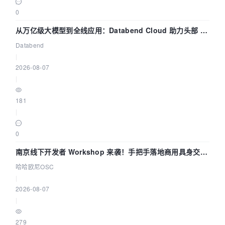
0
从万亿级大模型到全线应用：Databend Cloud 助力头部 AI
企业构建全链路 Trace 数据管道
Databend
|
2026-08-07
|
181
|
0
南京线下开发者 Workshop 来袭！手把手落地商用具身交互
智能 Agent 应用
哈哈欧尼OSC
|
2026-08-07
|
279