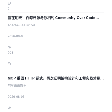
0
就在明天！白鲸开源与你相约 Community Over Code
Asia 2026 主题演讲！
Apache SeaTunnel
|
2026-08-06
|
208
|
0
MCP 重回 HTTP 范式，再次证明架构设计和工程实践才是稀
缺资源
阿里云云原生
|
2026-08-06
|