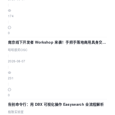
|
174
|
0
南京线下开发者 Workshop 来袭！手把手落地商用具身交互
智能 Agent 应用
哈哈欧尼OSC
|
2026-08-07
|
231
|
0
告别命令行：用 DBX 可视化操作 Easysearch 全流程解析
极限实验室