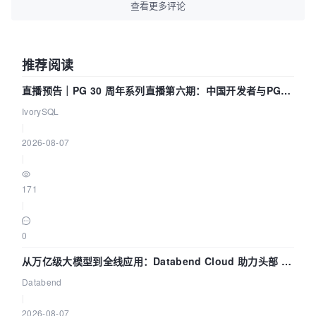
查看更多评论
推荐阅读
直播预告｜PG 30 周年系列直播第六期：中国开发者与PG内
核——我们改得动吗？我们贡献了什么？
IvorySQL
|
2026-08-07
|
171
|
0
从万亿级大模型到全线应用：Databend Cloud 助力头部 AI
企业构建全链路 Trace 数据管道
Databend
|
2026-08-07