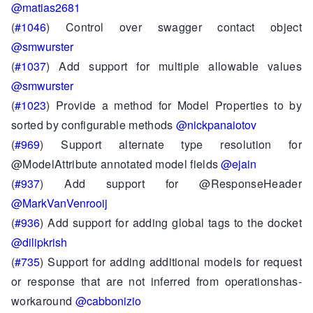
@matias2681
(
#1046
) Control over swagger contact object
@smwurster
(
#1037
) Add support for multiple allowable values
@smwurster
(
#1023
) Provide a method for Model Properties to by
sorted by configurable methods
@nickpanaiotov
(
#969
) Support alternate type resolution for
@ModelAttribute annotated model fields
@ejain
(
#937
) Add support for @ResponseHeader
@MarkVanVenrooij
(
#936
) Add support for adding global tags to the docket
@dilipkrish
(
#735
) Support for adding additional models for request
or response that are not inferred from operationshas-
workaround
@cabbonizio