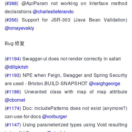
(
#388
) @ApiParam not working on Interface method
declarations
@charleslieferando
(
#356
) Support for JSR-303 (Java Bean Validation)
@omayevskiy
Bug 修复
(
#1194
) Swagger-ui does not render correctly in safari
@dilipkrish
(
#1193
) NPE when Feign, Swagger and Spring Security
are used - Brixton.BUILD-SNAPSHOT
@varghgeorge
(
#1186
) Unwanted class with map of map attribute
@cbornet
(
#1174
) Doc: includePatterns does not exist (anymore?)
can-use-for-docs
@vorburger
(
#1147
) Using parameterized types using Void resulting