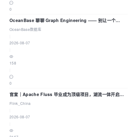
0
OceanBase 聊聊 Graph Engineering —— 别让一个
Agent 既当运动员又
OceanBase数据库
|
2026-08-07
|
158
|
0
官宣｜Apache Fluss 毕业成为顶级项目，湖流一体开启
Agentic Lake 全面实时化时代
Flink_China
|
2026-08-07
|
2167