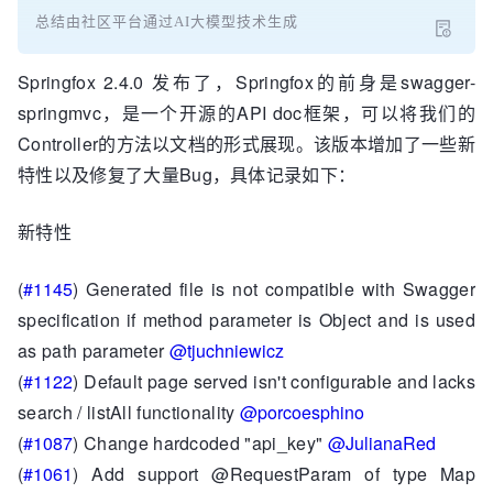
总结由社区平台通过AI大模型技术生成
Springfox 2.4.0 发布了，Springfox的前身是swagger-
springmvc，是一个开源的API doc框架，可以将我们的
Controller的方法以文档的形式展现。该版本增加了一些新
特性以及修复了大量Bug，具体记录如下：
新特性
(
#1145
) Generated file is not compatible with Swagger
specification if method parameter is Object and is used
as path parameter
@tjuchniewicz
(
#1122
) Default page served isn't configurable and lacks
search / listAll functionality
@porcoesphino
(
#1087
) Change hardcoded "api_key"
@JulianaRed
(
#1061
) Add support @RequestParam of type Map