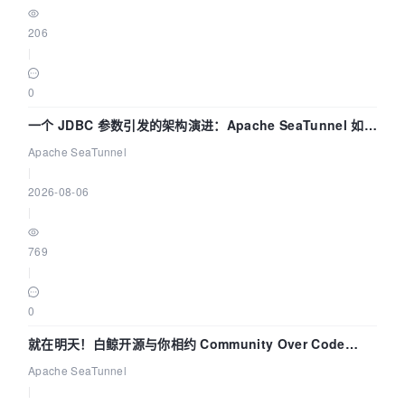
206
|
0
一个 JDBC 参数引发的架构演进：Apache SeaTunnel 如何
解决数据同步中的“定时 Flush”难题
Apache SeaTunnel
|
2026-08-06
|
769
|
0
就在明天！白鲸开源与你相约 Community Over Code
Asia 2026 主题演讲！
Apache SeaTunnel
|