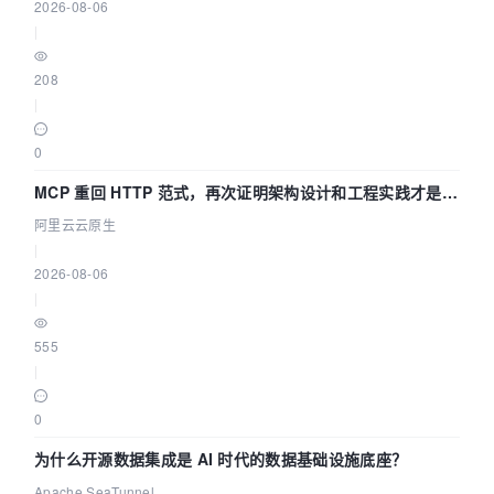
2026-08-06
|
208
|
0
MCP 重回 HTTP 范式，再次证明架构设计和工程实践才是稀
缺资源
阿里云云原生
|
2026-08-06
|
555
|
0
为什么开源数据集成是 AI 时代的数据基础设施底座？
Apache SeaTunnel