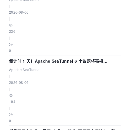
|
2026-08-06
|
236
|
0
倒计时 1 天！Apache SeaTunnel 6 个议题将亮相
Community Over Code Asia 2026
Apache SeaTunnel
|
2026-08-06
|
194
|
0