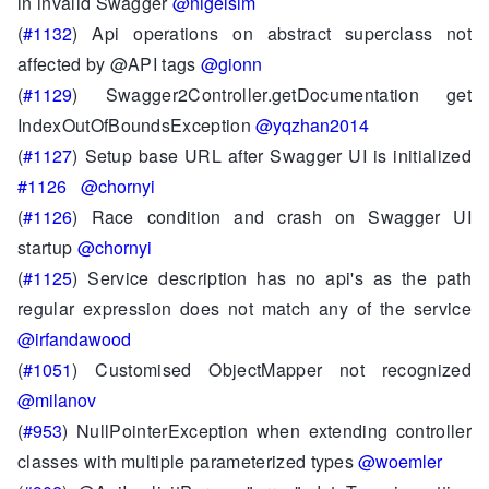
in invalid Swagger
@nigelsim
(
#1132
) Api operations on abstract superclass not
affected by @API tags
@gionn
(
#1129
) Swagger2Controller.getDocumentation get
IndexOutOfBoundsException
@yqzhan2014
(
#1127
) Setup base URL after Swagger UI is initialized
#1126
@chornyi
(
#1126
) Race condition and crash on Swagger UI
startup
@chornyi
(
#1125
) Service description has no api's as the path
regular expression does not match any of the service
@irfandawood
(
#1051
) Customised ObjectMapper not recognized
@milanov
(
#953
) NullPointerException when extending controller
classes with multiple parameterized types
@woemler