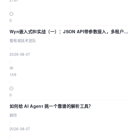
|
0
Wyn嵌入式BI实战（一）：JSON API带参数接入，多租户数
据源配置指南 | 葡萄城技术团队
葡萄城技术团队
|
2026-08-07
|
159
|
0
如何给 AI Agent 挑一个靠谱的解析工具？
颖欣
|
2026-08-07
|