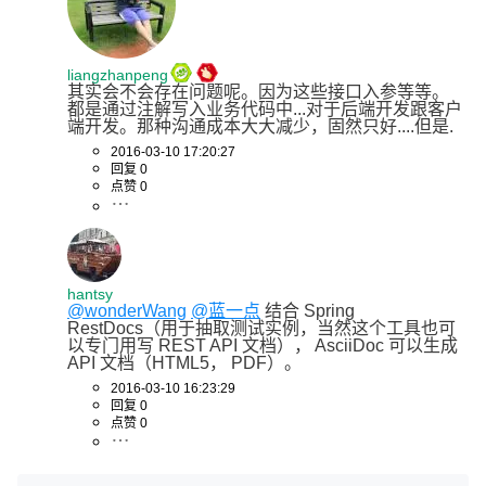
liangzhanpeng
其实会不会存在问题呢。因为这些接口入参等等。
都是通过注解写入业务代码中...对于后端开发跟客户
端开发。那种沟通成本大大减少，固然只好....但是.
2016-03-10 17:20:27
回复 0
点赞 0
hantsy
@wonderWang
@蓝一点
 结合 Spring 
RestDocs（用于抽取测试实例，当然这个工具也可
以专门用写 REST API 文档）， AsciiDoc 可以生成 
API 文档（HTML5， PDF）。
2016-03-10 16:23:29
回复 0
点赞 0