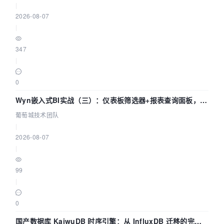
|
2026-08-07
|
347
|
0
Wyn嵌入式BI实战（三）：仪表板筛选器+报表查询面板，参
数联动全闭环
葡萄城技术团队
|
2026-08-07
|
99
|
0
国产数据库 KaiwuDB 时序引擎：从 InfluxDB 迁移的完整