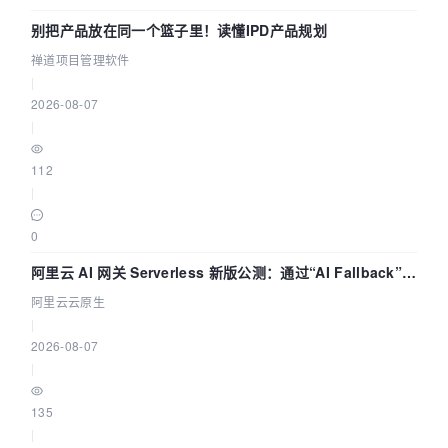
别把产品放在同一个篮子里！读懂IPD产品规划
禅道项目管理软件
|
2026-08-07
|
112
|
0
阿里云 AI 网关 Serverless 新版公测：通过“AI Fallback”与
拓扑可视化构建 AI 流量治理底座
阿里云云原生
|
2026-08-07
|
135
|