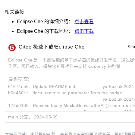
相关链接
Eclipse Che
的详细介绍：
点击查看
Eclipse Che
的下载地址：
点击下载
Gitee 极速下载/Eclipse Che
Sta
Eclipse Che 是一个高性能的基于浏览器的集成开发环境，通过
作区、项目输入、模块化扩展插件来支持 Codenvy 的引擎
最近提交:
61674eb6
Update README.md
Ilya Buziuk
2024
b0a430c1
docs: remove url parameter from the badge
Ilya Buziuk
2024
173d01d5
Remove faulty MockaHooks.afterAll() code from E2
Dmytro Nochevnov
2024
main 分支：
2024-05-09
本站新闻禁止未经授权转载，违者依法追究相关法律责任。授权请联