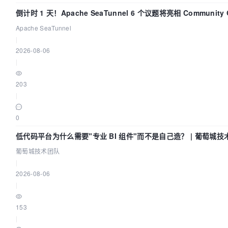
倒计时 1 天！Apache SeaTunnel 6 个议题将亮相 Community O
Asia 2026
Apache SeaTunnel
|
2026-08-06
|
203
|
0
低代码平台为什么需要"专业 BI 组件"而不是自己造？ | 葡萄城技
葡萄城技术团队
|
2026-08-06
|
153
|