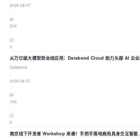
2026-08-07
|
209
|
0
从万亿级大模型到全线应用：Databend Cloud 助力头部 AI 
Trace 数据管道
Databend
|
2026-08-07
|
186
|
0
南京线下开发者 Workshop 来袭！手把手落地商用具身交互智能 A