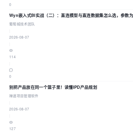
0
Wyn嵌入式BI实战（二）：直连模型与直连数据集怎么选，参数
效？| 葡萄城技术团队
葡萄城技术团队
|
2026-08-07
|
114
|
0
别把产品放在同一个篮子里！读懂IPD产品规划
禅道项目管理软件
|
2026-08-07
|
127