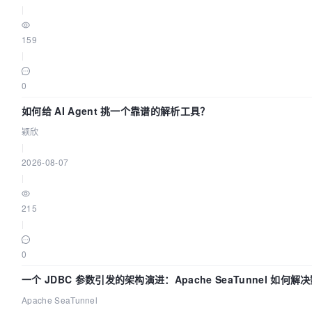
|
159
|
0
如何给 AI Agent 挑一个靠谱的解析工具？
颖欣
|
2026-08-07
|
215
|
0
一个 JDBC 参数引发的架构演进：Apache SeaTunnel 如何
的“定时 Flush”难题
Apache SeaTunnel