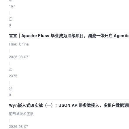
167
|
0
官宣｜Apache Fluss 毕业成为顶级项目，湖流一体开启 Agentic
实时化时代
Flink_China
|
2026-08-07
|
2375
|
0
Wyn嵌入式BI实战（一）：JSON API带参数接入，多租户数据源
葡萄城技术团队
葡萄城技术团队
|
2026-08-07