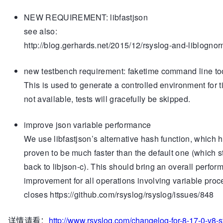
NEW REQUIREMENT: libfastjson
see also:
http://blog.gerhards.net/2015/12/rsyslog-and-liblognor
new testbench requirement: faketime command line to
This is used to generate a controlled environment for t
not available, tests will gracefully be skipped.
improve json variable performance
We use libfastjson’s alternative hash function, which 
proven to be much faster than the default one (which 
back to libjson-c). This should bring an overall perfo
improvement for all operations involving variable proc
closes https://github.com/rsyslog/rsyslog/issues/848
详情请看：
http://www.rsyslog.com/changelog-for-8-17-0-v8-s