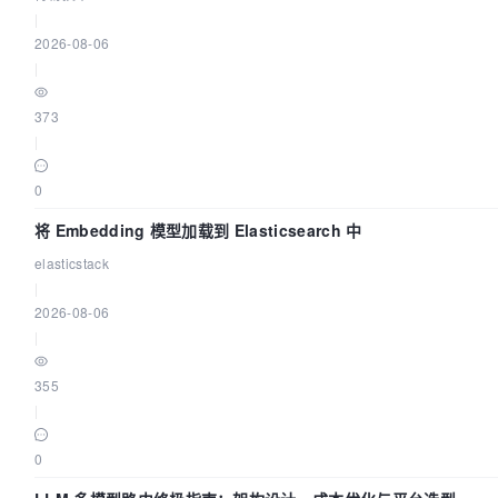
|
2026-08-06
|
373
|
0
将 Embedding 模型加载到 Elasticsearch 中
elasticstack
|
2026-08-06
|
355
|
0