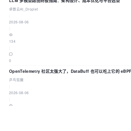
LLM 多模型路由终极指南：架构设计、成本优化与平台选型
卓普云AI_Droplet
|
2026-08-06
|
134
|
0
OpenTelemetry 社区太强大了，DataBuff 也可以吃上它的 eBP
乒乓狂魔
|
2026-08-06
|
397
|