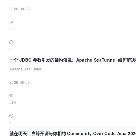
|
2026-08-07
|
85
|
0
一个 JDBC 参数引发的架构演进：Apache SeaTunnel 如何解
中的“定时 Flush”难题
Apache SeaTunnel
|
2026-08-06
|
514
|
0
就在明天！白鲸开源与你相约 Community Over Code Asia 20