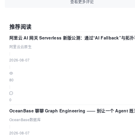
查看更多评论
推荐阅读
阿里云 AI 网关 Serverless 新版公测：通过“AI Fallback”与
建 AI 流量治理底座
阿里云云原生
|
2026-08-07
|
80
|
0
OceanBase 聊聊 Graph Engineering —— 别让一个 Agent
又
OceanBase数据库
|
2026-08-07