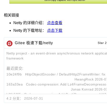
相关链接
Netty
的详细介绍：
点击查看
Netty
的下载地址：
点击下载
Gitee 极速下载/netty
Star 
Netty project - an event-driven asynchronous network applica
framework
最近提交:
10e24f9b
HttpObjectEncoder
/
DefaultHttp2FrameWriter
: fix
HwangRock
2026-0
163a33ea
Codec-compression: Add Lz4FrameDecompressor
Jonas Konrad
2026-0
b8fb58f5
Codec-compression: Add BrotliDecompressor (#17
4.2 分支：
2026-07-31
Jonas Konrad
2026-0