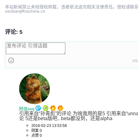
本站新闻禁止未经授权转载，违者依法追究相关法律责任。授权请联
oscbianji#oschina.cn
评论: 5
0/
阿信sxq
引用来自“孙青彪”的评论 为啥我用的是5 引用来自“unna
论 5还是beta版吧.. beta都没到，还是alpha
2016-02-23 13:53:58
回复 0
点赞 0