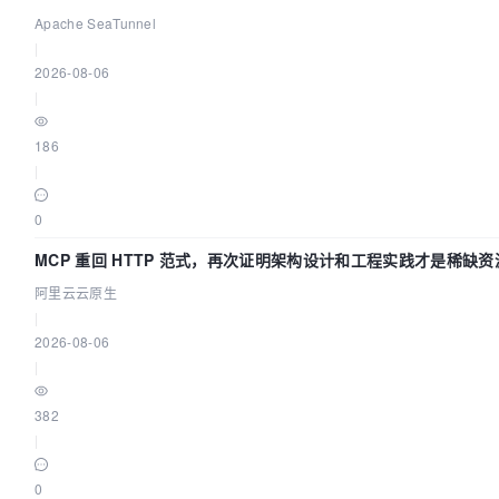
讲！
Apache SeaTunnel
|
2026-08-06
|
186
|
0
MCP 重回 HTTP 范式，再次证明架构设计和工程实践才是稀缺资
阿里云云原生
|
2026-08-06
|
382
|
0