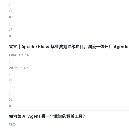
|
87
|
0
官宣｜Apache Fluss 毕业成为顶级项目，湖流一体开启 Agentic 
面实时化时代
Flink_China
|
2026-08-07
|
711
|
0
如何给 AI Agent 挑一个靠谱的解析工具？
颖欣