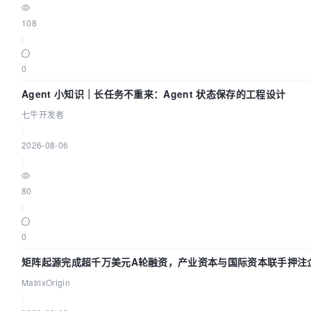
108
|
0
Agent 小知识｜长任务不重来：Agent 状态保存的工程设计
七牛开发者
|
2026-08-06
|
80
|
0
矩阵起源完成超千万美元A轮融资，产业资本与国际资本联手押注企
基础设施赛道
MatrixOrigin
|