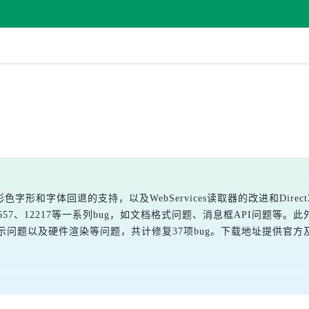
ite中的彩色字形和字体回退的支持，以及WebServices读取器的改进和D
7、12217等一系列bug，如文档格式问题、消息框API问题等。此外，还
体显示问题以及硬件渲染等问题，共计修复37项bug。下载地址提供官