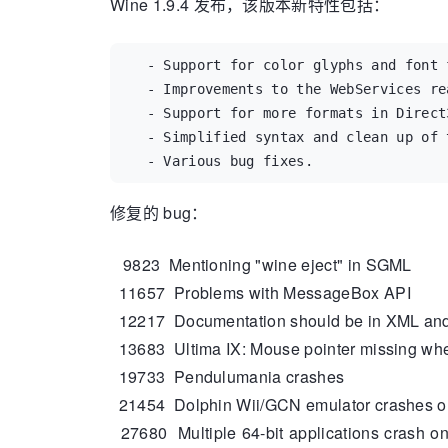
Wine 1.9.4 发布，该版本新特性包括：
  - Support for color glyphs and font 
  - Improvements to the WebServices rea
  - Support for more formats in Direct3
  - Simplified syntax and clean up of 
  - Various bug fixes.
修复的 bug：
9823 Mentioning "wine eject" in SGML
11657 Problems with MessageBox API
12217 Documentation should be in XML and
13683 Ultima IX: Mouse pointer missing whe
19733 Pendulumania crashes
21454 Dolphin Wii/GCN emulator crashes o
27680 Multiple 64-bit applications crash on 