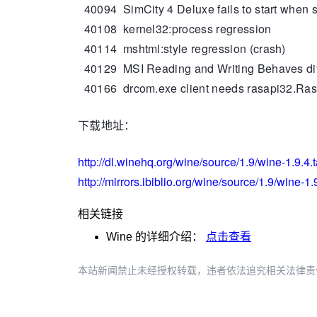
40094 SimCity 4 Deluxe fails to start when s
40108 kernel32:process regression
40114 mshtml:style regression (crash)
40129 MSI Reading and Writing Behaves dif
40166 drcom.exe client needs rasapi32.RasG
下载地址：
http://dl.winehq.org/wine/source/1.9/wine-1.9.4.t
http://mirrors.ibiblio.org/wine/source/1.9/wine-1.
相关链接
Wine
的详细介绍：
点击查看
本站新闻禁止未经授权转载，违者依法追究相关法律责任。授权请联