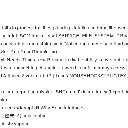
ls to process log files (sharing violation on temp file used 
ntry point (SCM doesn't start SERVICE_FILE_SYSTEM_DRIVER
s on startup, complaining with 'Not enough memory to load p
wing.Pen.ResetTransform()
ext. Needs Times New Roman, or dwrite ability to use font r
rst nonmatching character to avoid invalid memory access.
d Alliance 2 version 1.13 (it uses MOUSEHOOKSTRUCTEX)
 load, reporting missing 'SHCore.dll' dependency (import des
tart
r needs wlanapi.dll.WlanEnumInterfaces
國志13) fails to start
t_siv support