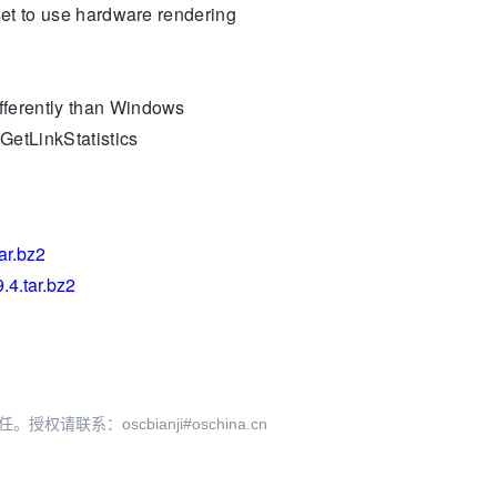
et to use hardware rendering
ferently than Windows
etLinkStatistics
ar.bz2
9.4.tar.bz2
系：oscbianji#oschina.cn