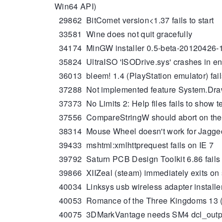
Win64 API)
29862 BitComet version<1.37 fails to start
33581 Wine does not quit gracefully
34174 MinGW installer 0.5-beta-20120426-1 fai
35824 UltraISO 'ISODrive.sys' crashes in e
36013 bleem! 1.4 (PlayStation emulator) fail
37288 Not implemented feature System.Dra
37373 No Limits 2: Help files fails to show t
37556 CompareStringW should abort on the fi
38314 Mouse Wheel doesn't work for Jagge
39433 mshtml:xmlhttprequest fails on IE 7
39792 Saturn PCB Design Toolkit 6.86 fails to
39866 XIIZeal (steam) immediately exits on s
40034 Linksys usb wireless adapter installe
40053 Romance of the Three Kingdoms 13 (三
40075 3DMarkVantage needs SM4 dcl_outpu