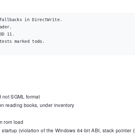
fallbacks in DirectWrite.

der.

D 11.

tests marked todo.

 not SGML format
n reading books, under inventory
n rom load
startup (violation of the Windows 64-bit ABI, stack pointer