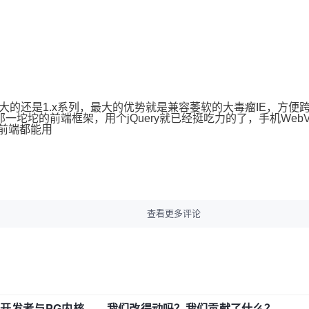
y影响力最大的还是1.x系列，最大的优势就是兼容萎软的大毒瘤IE，
上那一坨坨的前端框架，用个jQuery就已经挺吃力的了，手机We
要前端都能用
查看更多评论
中国开发者与PG内核——我们改得动吗？我们贡献了什么？