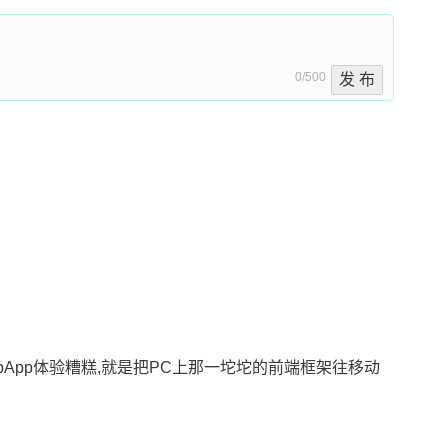
0/500
发 布
bApp体验糟糕,就是把PC上那一坨坨的前端框架往移动