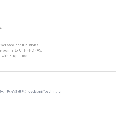
库
nerated contributions
e points to U+FFFD (#5...
p with 4 updates
系：oscbianji#oschina.cn