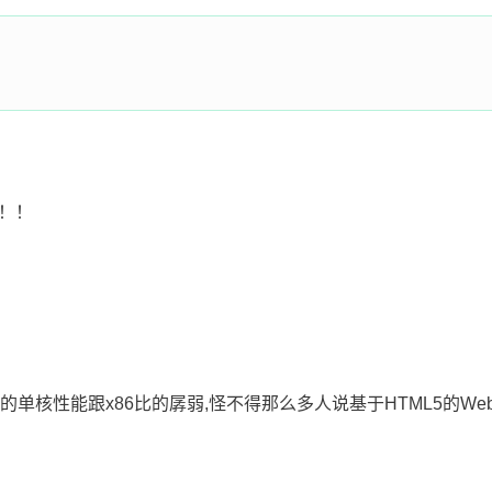
布！！
的单核性能跟x86比的孱弱,怪不得那么多人说基于HTML5的We