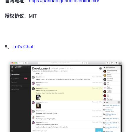
官网地址
：
https://pandao.github.io/editor.md/
授权协议
：MIT
8、
Let's Chat