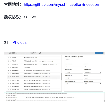
官网地址
：
https://github.com/mysql-inception/inception
授权协议
：GPLv2
21、
Pholcus