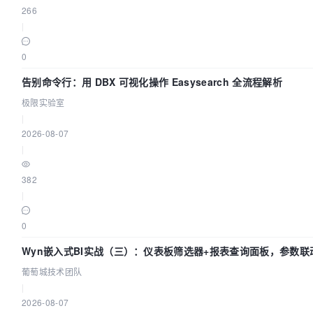
266
|
0
告别命令行：用 DBX 可视化操作 Easysearch 全流程解析
极限实验室
|
2026-08-07
|
382
|
0
Wyn嵌入式BI实战（三）：仪表板筛选器+报表查询面板，参数联
葡萄城技术团队
|
2026-08-07