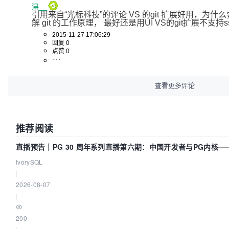
浔__
引用来自“光标科技”的评论 VS 的git 扩展好用，为
解 git 的工作原理， 最好还是用UI VS的git扩展不支持s
2015-11-27 17:06:29
回复 0
点赞 0
查看更多评论
推荐阅读
直播预告｜PG 30 周年系列直播第六期：中国开发者与PG内核
么？
IvorySQL
|
2026-08-07
|
200