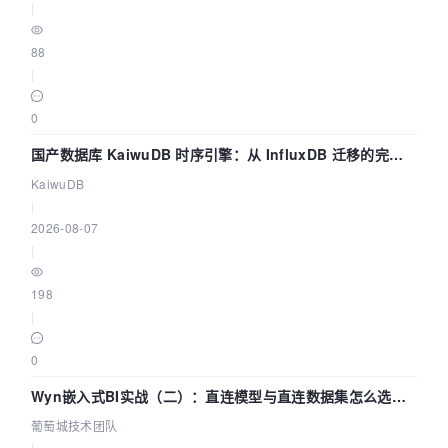
|
88
|
0
国产数据库 KaiwuDB 时序引擎：从 InfluxDB 迁移的完整
技术路径
KaiwuDB
|
2026-08-07
|
198
|
0
Wyn嵌入式BI实战（二）：直连模型与直连数据集怎么选，
参数为什么不生效？| 葡萄城技术团队
葡萄城技术团队
|