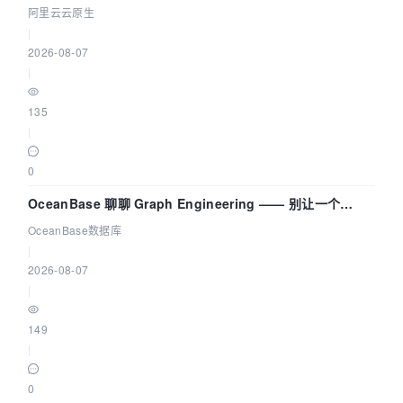
拓扑可视化构建 AI 流量治理底座
阿里云云原生
|
2026-08-07
|
135
|
0
OceanBase 聊聊 Graph Engineering —— 别让一个
Agent 既当运动员又
OceanBase数据库
|
2026-08-07
|
149
|
0