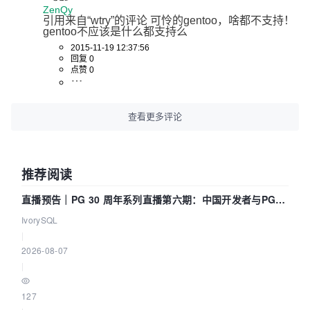
ZenQy
引用来自“wtry”的评论 可怜的gentoo，啥都不支持！ 
gentoo不应该是什么都支持么
2015-11-19 12:37:56
回复 0
点赞 0
查看更多评论
推荐阅读
直播预告｜PG 30 周年系列直播第六期：中国开发者与PG内
核——我们改得动吗？我们贡献了什么？
IvorySQL
|
2026-08-07
|
127