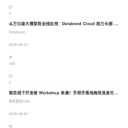
|
0
从万亿级大模型到全线应用：Databend Cloud 助力头部 AI
企业构建全链路 Trace 数据管道
Databend
|
2026-08-07
|
168
|
0
南京线下开发者 Workshop 来袭！手把手落地商用具身交互
智能 Agent 应用
哈哈欧尼OSC
|
2026-08-07
|