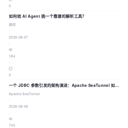
0
如何给 AI Agent 挑一个靠谱的解析工具？
颖欣
|
2026-08-07
|
184
|
0
一个 JDBC 参数引发的架构演进：Apache SeaTunnel 如何
解决数据同步中的“定时 Flush”难题
Apache SeaTunnel
|
2026-08-06
|
745