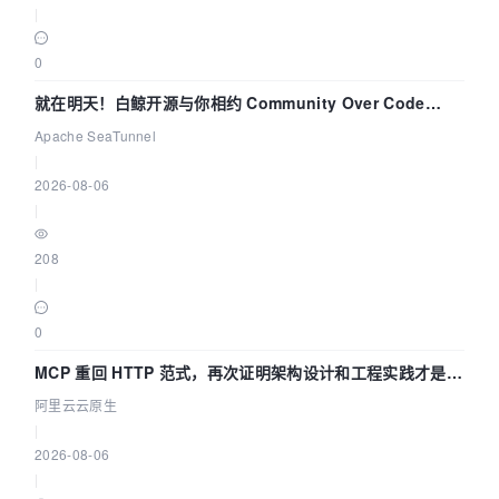
|
0
就在明天！白鲸开源与你相约 Community Over Code
Asia 2026 主题演讲！
Apache SeaTunnel
|
2026-08-06
|
208
|
0
MCP 重回 HTTP 范式，再次证明架构设计和工程实践才是稀
缺资源
阿里云云原生
|
2026-08-06
|