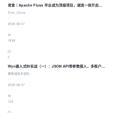
官宣｜Apache Fluss 毕业成为顶级项目，湖流一体开启
Agentic Lake 全面实时化时代
Flink_China
|
2026-08-07
|
1839
|
0
Wyn嵌入式BI实战（一）：JSON API带参数接入，多租户数
据源配置指南 | 葡萄城技术团队
葡萄城技术团队
|
2026-08-07
|
126
|