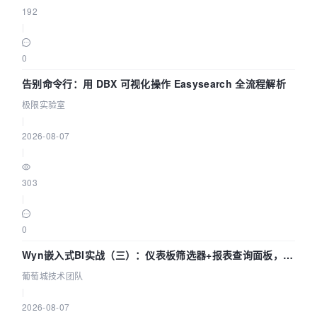
192
|
0
告别命令行：用 DBX 可视化操作 Easysearch 全流程解析
极限实验室
|
2026-08-07
|
303
|
0
Wyn嵌入式BI实战（三）：仪表板筛选器+报表查询面板，参
数联动全闭环
葡萄城技术团队
|
2026-08-07