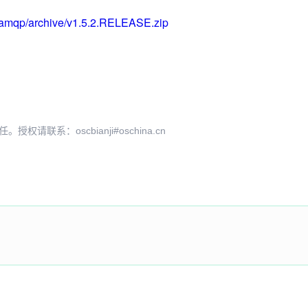
ng-amqp/archive/v1.5.2.RELEASE.zip
系：oscbianji#oschina.cn