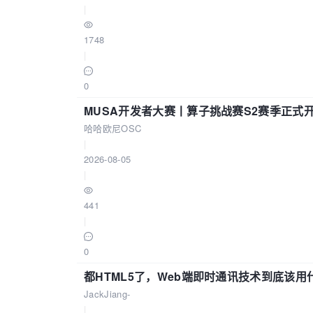
|
1748
|
0
MUSA开发者大赛丨算子挑战赛S2赛季正式
哈哈欧尼OSC
|
2026-08-05
|
441
|
0
都HTML5了，Web端即时通讯技术到底该
JackJiang-
|