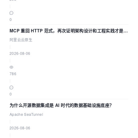
|
0
MCP 重回 HTTP 范式，再次证明架构设计和工程实践才是稀
缺资源
阿里云云原生
|
2026-08-06
|
786
|
0
为什么开源数据集成是 AI 时代的数据基础设施底座？
Apache SeaTunnel
|
2026-08-06
|