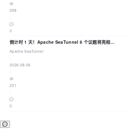
298
|
0
倒计时 1 天！Apache SeaTunnel 6 个议题将亮相
Community Over Code Asia 2026
Apache SeaTunnel
|
2026-08-06
|
231
|
0