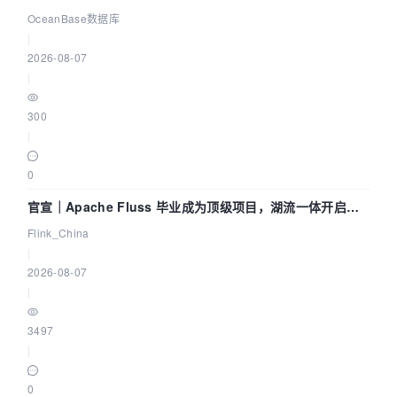
Agent 既当运动员又
OceanBase数据库
|
2026-08-07
|
300
|
0
官宣｜Apache Fluss 毕业成为顶级项目，湖流一体开启
Agentic Lake 全面实时化时代
Flink_China
|
2026-08-07
|
3497
|
0