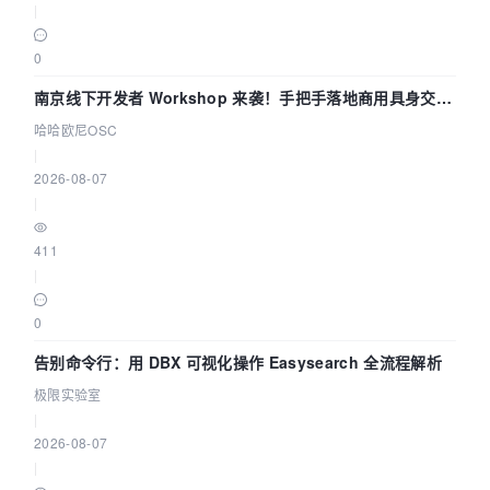
|
0
南京线下开发者 Workshop 来袭！手把手落地商用具身交互
智能 Agent 应用
哈哈欧尼OSC
|
2026-08-07
|
411
|
0
告别命令行：用 DBX 可视化操作 Easysearch 全流程解析
极限实验室
|
2026-08-07
|