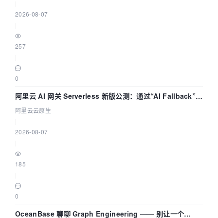
|
2026-08-07
|
257
|
0
阿里云 AI 网关 Serverless 新版公测：通过“AI Fallback”与
拓扑可视化构建 AI 流量治理底座
阿里云云原生
|
2026-08-07
|
185
|
0
OceanBase 聊聊 Graph Engineering —— 别让一个