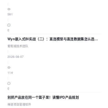
|
581
|
0
Wyn嵌入式BI实战（二）：直连模型与直连数据集怎么选，
参数为什么不生效？| 葡萄城技术团队
葡萄城技术团队
|
2026-08-07
|
114
|
0
别把产品放在同一个篮子里！读懂IPD产品规划
禅道项目管理软件