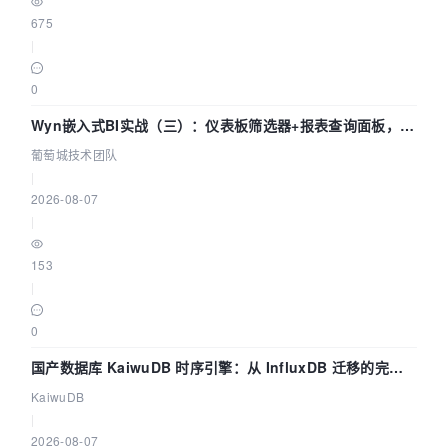
675
|
0
Wyn嵌入式BI实战（三）：仪表板筛选器+报表查询面板，参
数联动全闭环
葡萄城技术团队
|
2026-08-07
|
153
|
0
国产数据库 KaiwuDB 时序引擎：从 InfluxDB 迁移的完整
技术路径
KaiwuDB
|
2026-08-07