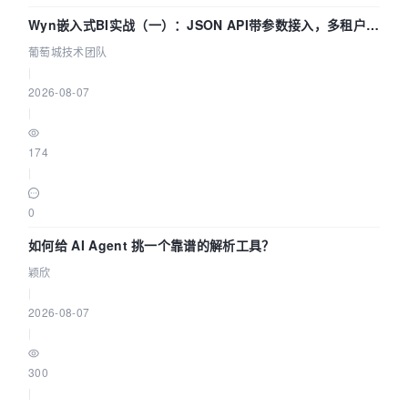
Wyn嵌入式BI实战（一）：JSON API带参数接入，多租户数
据源配置指南 | 葡萄城技术团队
葡萄城技术团队
|
2026-08-07
|
174
|
0
如何给 AI Agent 挑一个靠谱的解析工具？
颖欣
|
2026-08-07
|
300
|