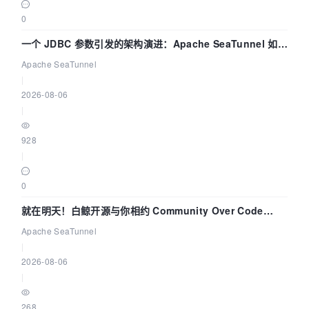
0
一个 JDBC 参数引发的架构演进：Apache SeaTunnel 如何
解决数据同步中的“定时 Flush”难题
Apache SeaTunnel
|
2026-08-06
|
928
|
0
就在明天！白鲸开源与你相约 Community Over Code
Asia 2026 主题演讲！
Apache SeaTunnel
|
2026-08-06
|
268