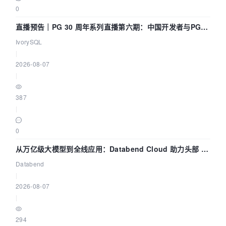
0
直播预告｜PG 30 周年系列直播第六期：中国开发者与PG内
核——我们改得动吗？我们贡献了什么？
IvorySQL
|
2026-08-07
|
387
|
0
从万亿级大模型到全线应用：Databend Cloud 助力头部 AI
企业构建全链路 Trace 数据管道
Databend
|
2026-08-07
|
294