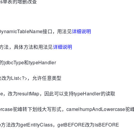
atis单表的增删改查
amicTableName接口，用法见
详细说明
4个方法，具体方法和用法见
详细说明
cType和typeHandler
t>参数改为List<?>，允许任意类型
pe，改为resultMap，因此可以支持typeHandler的读取
ppercase驼峰转下划线大写形式，camelhumpAndLowerca
Type方法改为getEntityClass，getBEFORE改为isBEFORE