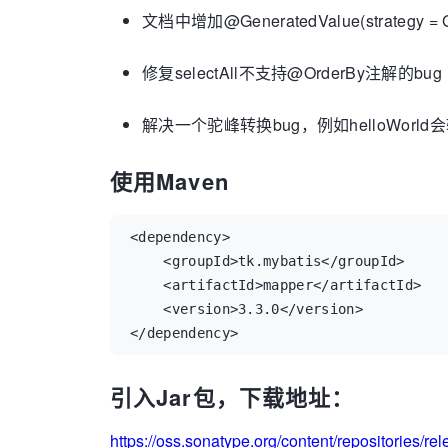
文档中增加@GeneratedValue(strategy =
修复selectAll不支持@OrderBy注解的bug
解决一个驼峰转换bug，例如helloWorld会转换
使用Maven
<dependency>

    <groupId>tk.mybatis</groupId>

    <artifactId>mapper</artifactId>

    <version>3.3.0</version>

</dependency>
引入Jar包，下载地址：
https://oss.sonatype.org/content/repositories/r