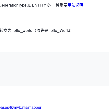
 GenerationType.IDENTITY)的一种重要
用法说明
为hello_world（原先是hello_World）
eleases/tk/mybatis/mapper