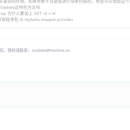
用example查询的时候，如果参数不当是会进行全表扫描的，希望可以增加这
eOrUpdate这样的方法吗
ql 为什么要加上 SET id = id
取程序包 tk.mybatis.mapper.provider
in README
d sponsorship info
adjust dependencies in...
系：oscbianji#oschina.cn