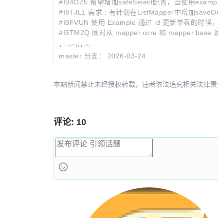
#I94OZ5 希望增加safeSelect配置，当使
#I8TJL1 需求 : 有计划在ListMapper中增加sav
#I8FVUN 使用 Example 通过 id 更新单表的时候，s
#I5TM2Q 同时从 mapper.core 和 mapper.base 读
最近提交:
master 分支：
2026-03-24
1978fac5
Update sponsorship banner image 
37c9a5e1
Enhance README with new badge an
8568b9ad
chore: update version to 6.0.0 and 
本站新闻禁止未经授权转载，违者依法追究相关法律责任。授权请联
评论: 10