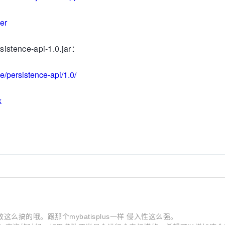
er
ce-api-1.0.jar：
e/persistence-api/1.0/
k
项目没敢这么搞的哦。跟那个mybatisplus一样 侵入性这么强。